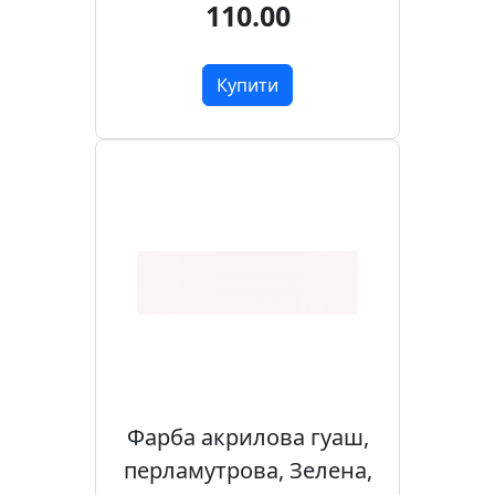
110.00
.
Р
е
Купити
с
т
а
в
р
а
ц
i
я
П
о
Фарба акрилова гуаш,
л
о
перламутрова, Зелена,
т