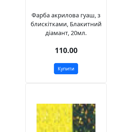
о
ф
Фарба акрилова гуаш, з
і
блискітками, Блакитний
с
у
діамант, 20мл.
і
ш
110.00
к
о
л
Купити
и
Х
о
б
б
i
т