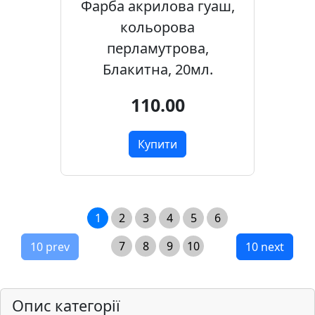
Фарба акрилова гуаш,
кольорова
перламутрова,
Блакитна, 20мл.
110.00
Купити
1
2
3
4
5
6
7
8
9
10
10 prev
10 next
Опис категорії