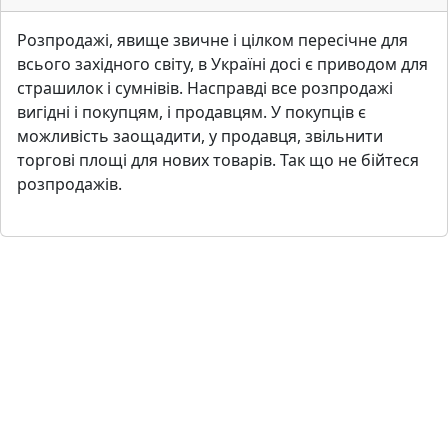
Розпродажi, явище звичне i цiлком пересiчне для
всього захiдного свiту, в Українi досi є приводом для
страшилок i сумнiвiв. Насправдi все розпродажi
вигiднi i покупцям, i продавцям. У покупцiв є
можливiсть заощадити, у продавця, звiльнити
торговi площi для нових товарiв. Так що не бiйтеся
розпродажiв.