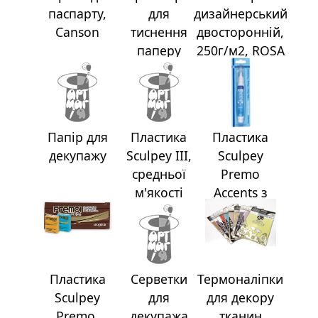
п
паспарту,
для
дизайнерський
и
Canson
тиснення
двостороннiй,
с
паперу
250г/м2, ROSA
Talent
Л
і
н
Папiр для
Пластика
Пластика
о
г
декупажу
Sculpey III,
Sculpey
р
средньої
Premo
а
м'якостi
Accents з
в
ефектами
ю
р
а
.
Пластика
Серветки
Термоналiпки
С
Sculpey
для
для декору
к
Premo,
декупажа
тканин