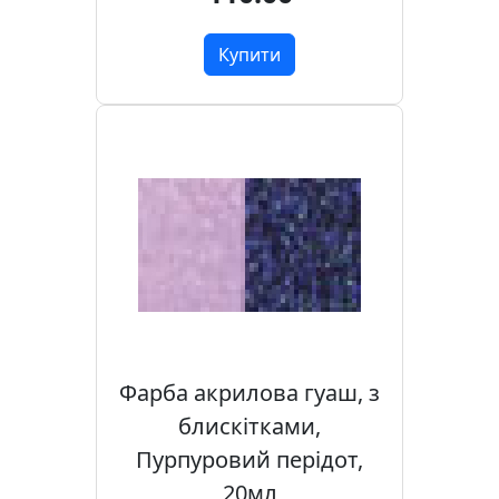
Купити
Фарба акрилова гуаш, з
блискітками,
Пурпуровий перідот,
20мл