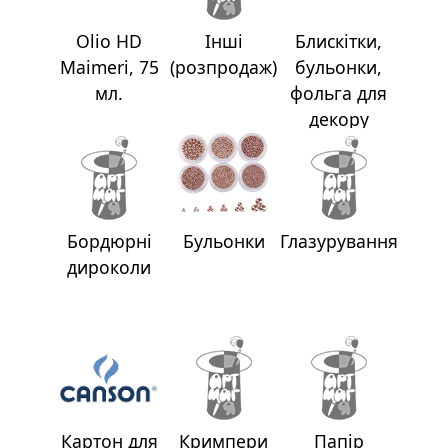
а
р
Olio HD
Інші
Блискiтки,
т
Maimeri, 75
(розпродаж)
бульонки,
о
мл.
фольга для
н
декору
Г
р
а
ф
Бордюрнi
Бульонки
Глазурування
i
дироколи
к
а
Ж
и
в
о
Картон для
Кримпери
Папiр