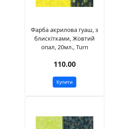
а
д
е
к
о
Фарба акрилова гуаш, з
р
блискітками, Жовтий
опал, 20мл., Turn
110.00
Купити