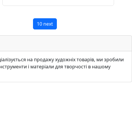
10 next
iалiзується на продажу художнiх товарiв, ми зробили
iнструменти i матерiали для творчостi в нашому