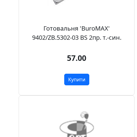
п
и
с
Готовальня 'BuroMAX'
9402/ZB.5302-03 BS 2пр. т.-син.
Л
і
н
57.00
о
г
р
Купити
а
в
ю
р
а
.
С
к