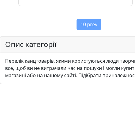
н
а
,
10 prev
м
о
д
Опис категорії
у
л
Перелiк канцтоварiв, якими користуються люди творчи
i
все, щоб ви не витрачали час на пошуки i могли купит
,
магазинi або на нашому сайтi. Пiдiбрати приналежностi
о
с
н
о
в
и
Р