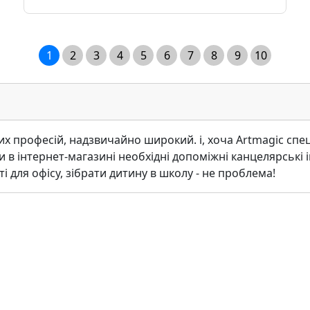
1
2
3
4
5
6
7
8
9
10
х професiй, надзвичайно широкий. i, хоча Аrtmagic спец
и в iнтернет-магазинi необхiднi допомiжнi канцелярськi 
 для офiсу, зiбрати дитину в школу - не проблема!