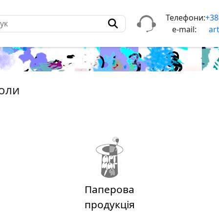
Телефони:
+38
e-mail:
ar
коли
Паперова
продукція