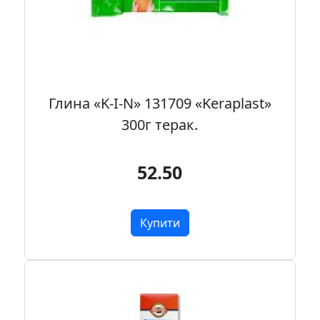
Глина «K-I-N» 131709 «Keraplast»
300г терак.
52.50
Купити