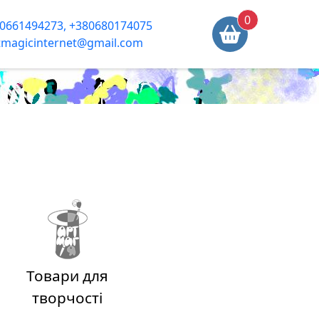
0
0661494273, +380680174075
tmagicinternet@gmail.com
Товари для
творчостi