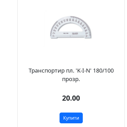
.
Р
е
с
т
а
в
р
а
ц
Транспортир пл. 'K-I-N' 180/100
i
прозр.
я
20.00
П
о
л
Купити
о
т