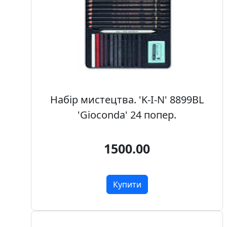
т
а
е
т
ю
д
н
и
Набір мистецтва. 'K-I-N' 8899BL
к
и
'Gioconda' 24 попер.
П
1500.00
о
з
о
Купити
л
о
т
а