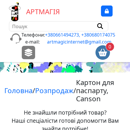
А
Р
Т
М
А
Г
І
Я
Б
л
о
Телефони:
+380661494273, +380680174075
к
e-mail:
artmagicinternet@gmail.com
0
н
о
т
и
,
Картон для
п
Головна
/
Розпродаж
/
паспарту,
а
Canson
п
i
р
Не знайшли потрібний товар?
,
Наші спеціалісти готові допомогти Вам
к
знайти потрібне!