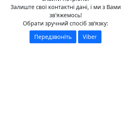
а
Залиште свої контактні дані, і ми з Вами
р
зв'яжемось!
т
Обрати зручний спосіб зв’язку:
о
н
Передзвоніть
Viber
Г
р
а
ф
i
к
а
Ж
и
в
о