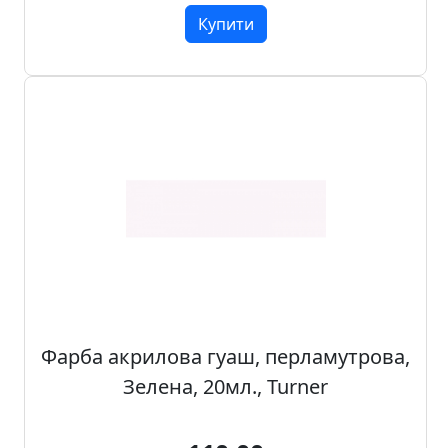
п
Купити
и
с
Л
і
н
о
г
р
а
в
ю
р
Фарба акрилова гуаш, перламутрова,
а
Зелена, 20мл., Turner
.
С
к