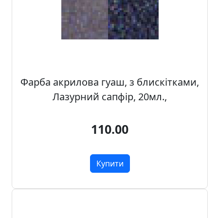
о
ф
і
с
у
і
ш
Фарба акрилова гуаш, з блискітками,
к
Лазурний сапфір, 20мл.,
о
л
и
110.00
Х
о
Купити
б
б
i
т