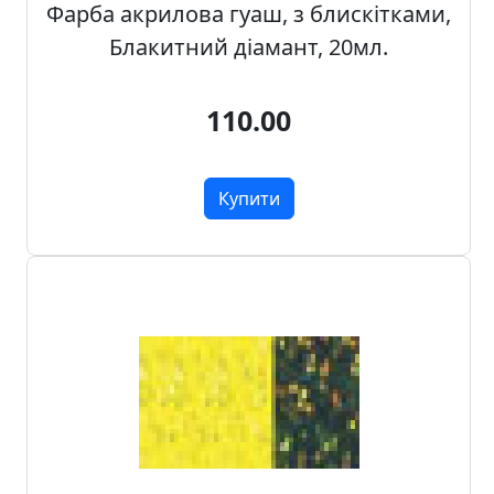
Фарба акрилова гуаш, з блискітками,
.
Блакитний діамант, 20мл.
Р
е
с
110.00
т
а
в
Купити
р
а
ц
i
я
П
о
л
о
т