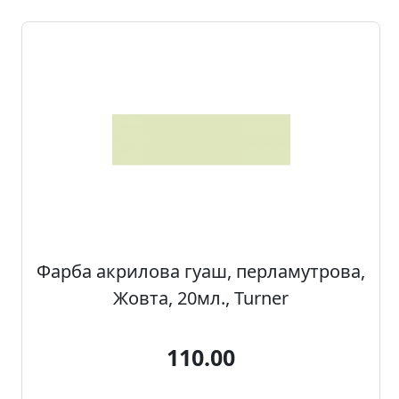
а
р
т
о
н
Г
р
а
ф
i
к
Фарба акрилова гуаш, перламутрова,
а
Жовта, 20мл., Turner
Ж
и
110.00
в
о