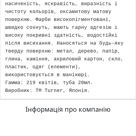
насиченiсть, яскравiсть, виразнiсть i
чистоту кольорiв, оксамитову матову
поверхню. Фарби високопiгментованi,
швидко сохнуть, мають гарну адгезiю i
високу покривнi здатнiсть, водостiйкi
пiсля висихання. Наносяться на будь-яку
тверду поверхню: метал, дерево, папiр,
глина, камiння, акриловий картон, скло,
пластик, одяг (елементи),
використовується в манiкюрi.
Гамма: 219 квiтiв, туба 20мл.
Виробник: ТМ Turner, Японiя.
Інформація про компанію