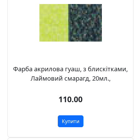
а
д
е
к
о
р
Фарба акрилова гуаш, з блискітками,
Лаймовий смарагд, 20мл.,
110.00
Купити