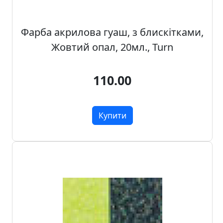
н
а
Фарба акрилова гуаш, з блискітками,
,
м
Жовтий опал, 20мл., Turn
о
д
110.00
у
л
i
Купити
,
о
с
н
о
в
и
Р