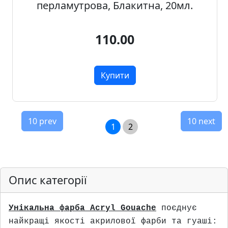
перламутрова, Блакитна, 20мл.
110.00
Купити
10 prev
10 next
1
2
Опис категорії
Унiкальна фарба Acryl Gouache
поєднує
найкращi якостi акрилової фарби та гуашi: