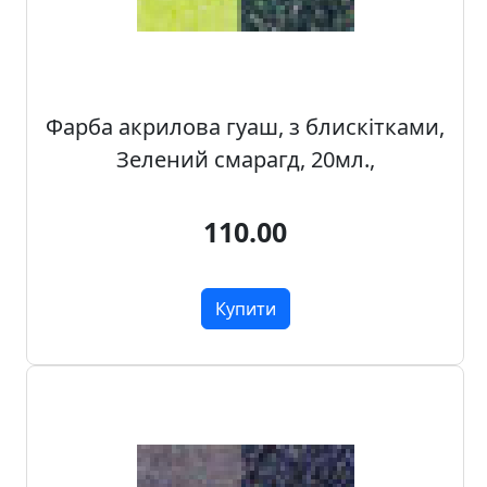
о
з
п
р
о
Фарба акрилова гуаш, з блискітками,
д
Зелений смарагд, 20мл.,
а
ж
110.00
Т
о
Купити
в
а
р
и
д
л
я