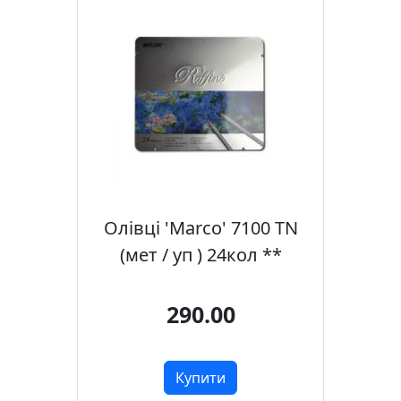
т
а
е
т
ю
д
н
и
к
и
Олівці 'Marco' 7100 TN
П
(мет / уп ) 24кол **
о
з
290.00
о
л
о
Купити
т
а