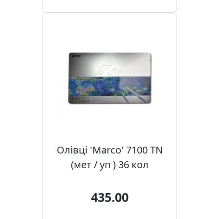
.
Р
е
с
т
а
в
р
а
ц
i
я
Олівці 'Marco' 7100 TN
(мет / уп ) 36 кол
П
о
л
435.00
о
т