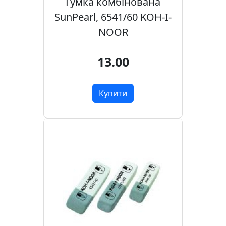
Гумка комбінована
а
д
SunPearl, 6541/60 KOH-I-
е
NOOR
к
о
13.00
р
Купити