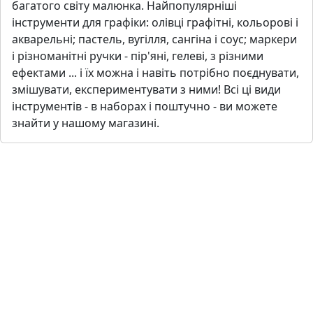
багатого свiту малюнка. Найпопулярнiшi
iнструменти для графiки: олiвцi графiтнi, кольоровi i
акварельнi; пастель, вугiлля, сангiна i соус; маркери
i рiзноманiтнi ручки - пiр'янi, гелевi, з рiзними
ефектами ... i їх можна i навiть потрiбно поєднувати,
змiшувати, експериментувати з ними! Всi цi види
iнструментiв - в наборах i поштучно - ви можете
знайти у нашому магазинi.