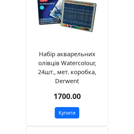
у
л
ь
п
т
у
р
а
Набір акварельних
олівців Watercolour,
М
24шт., мет. коробка,
о
Derwent
л
ь
1700.00
б
е
Купити
р
т
и