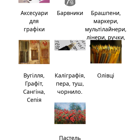
а
р
Аксесуари
Барвники
Брашпени,
т
для
маркери,
о
графiки
мультiлайнери,
н
лiнери, ручки,
фломастери
Г
р
а
ф
Вугiлля,
Калiграфiя,
Олiвцi
i
Графіт,
пера, туш,
к
Сангiна,
чорнило.
а
Сепiя
Ж
и
в
о
Пастель