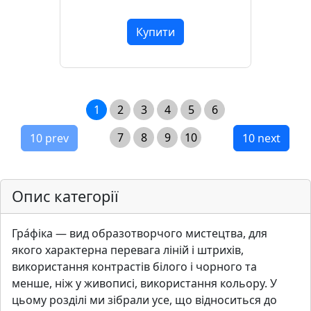
Купити
1
2
3
4
5
6
7
8
9
10
10 prev
10 next
Опис категорії
Гра́фiка — вид образотворчого мистецтва, для
якого характерна перевага лiнiй i штрихiв,
використання контрастiв бiлого i чорного та
менше, нiж у живописi, використання кольору. У
цьому роздiлi ми зiбрали усе, що вiдноситься до