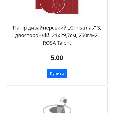
н
а
,
м
Папір дизайнерський „Christmas“ 3,
о
двосторонній, 21х29,7см, 250г/м2,
д
у
ROSA Talent
л
i
5.00
,
о
с
Купити
н
о
в
и
Р