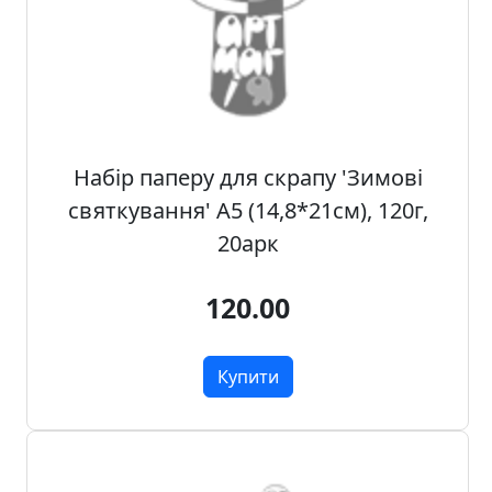
о
з
п
р
о
д
а
Набір паперу для скрапу 'Зимові
ж
святкування' А5 (14,8*21см), 120г,
20арк
Т
о
120.00
в
а
р
Купити
и
д
л
я