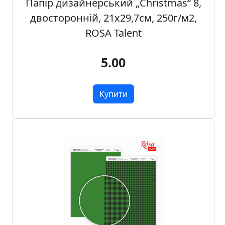
Папір дизайнерський „Christmas“ 8,
т
а
двосторонній, 21х29,7см, 250г/м2,
е
ROSA Talent
т
ю
5.00
д
н
и
Купити
к
и
П
о
з
о
л
о
т
а