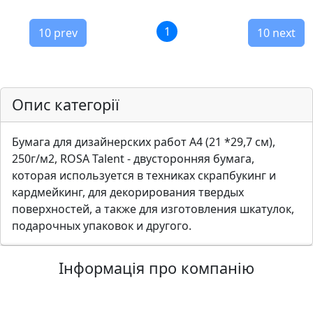
а
д
1
10 prev
10 next
е
к
о
р
Опис категорії
Бумага для дизайнерских работ А4 (21 *29,7 см),
250г/м2, ROSA Talent - двусторонняя бумага,
которая используется в техниках скрапбукинг и
кардмейкинг, для декорирования твердых
поверхностей, а также для изготовления шкатулок,
подарочных упаковок и другого.
Інформація про компанію