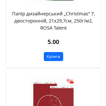
.
Р
Папір дизайнерський „Christmas“ 7,
е
двосторонній, 21х29,7см, 250г/м2,
с
ROSA Talent
т
а
в
5.00
р
а
ц
Купити
i
я
П
о
л
о
т