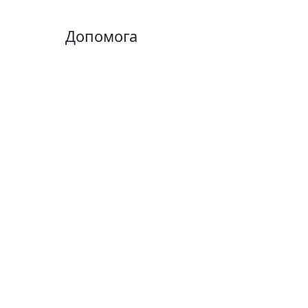
Допомога
Оплата і доставка
Договір оферти