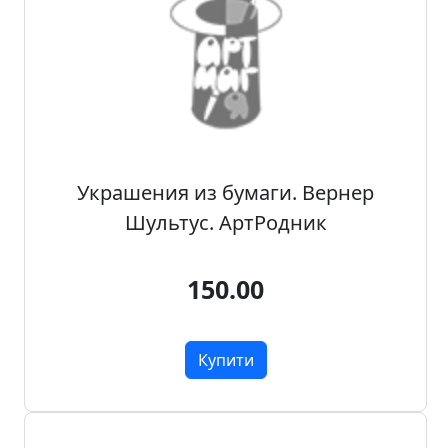
а
д
е
к
о
р
Украшения из бумаги. Вернер
Шультус. АртРодник
150.00
Купити