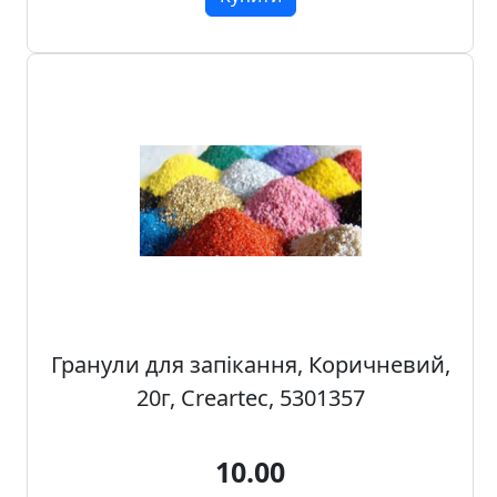
п
и
с
Л
і
н
о
г
р
а
в
ю
Гранули для запікання, Коричневий,
р
20г, Creartec, 5301357
а
.
С
10.00
к