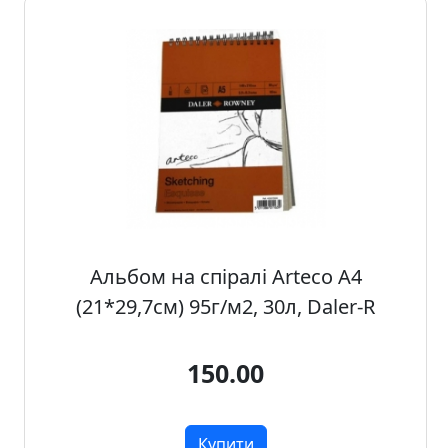
а
р
т
о
н
Г
р
а
ф
i
Альбом на спіралі Arteco A4
к
(21*29,7см) 95г/м2, 30л, Daler-R
а
Ж
150.00
и
в
о
Купити