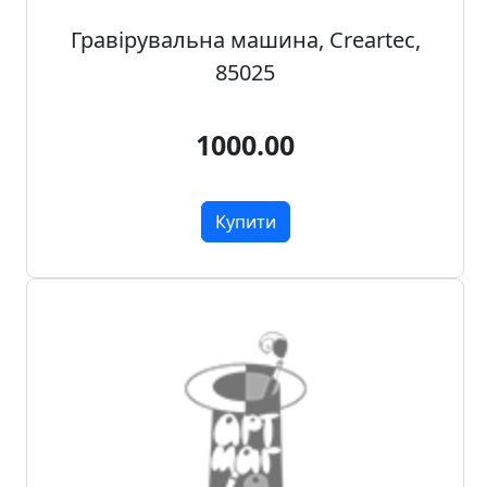
н
Гравірувальна машина, Creartec,
а
85025
,
м
о
1000.00
д
у
л
Купити
i
,
о
с
н
о
в
и
Р