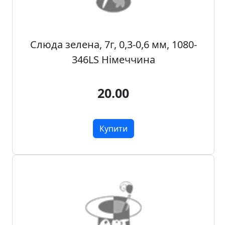
о
з
п
р
Слюда зелена, 7г, 0,3-0,6 мм, 1080-
о
346LS Німеччина
д
а
20.00
ж
Т
Купити
о
в
а
р
и
д
л
я