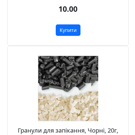
т
10.00
а
е
т
Купити
ю
д
н
и
к
и
П
о
з
о
л
о
т
Гранули для запікання, Чорні, 20г,
а