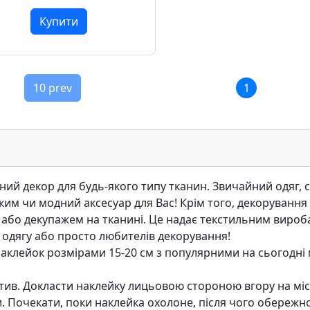
Купити
10 prev
1
й декор для будь-якого типу тканин. Звичайний одяг, су
ким чи модний аксесуар для Вас! Крiм того, декоруванн
або декупажем на тканинi. Це надає текстильним вироба
 одягу або просто любителiв декорування!
аклейок розмiрами 15-20 см з популярними на сьогоднi м
тив. Докласти наклейку лицьовою стороною вгору на мiс
и. Почекати, поки наклейка охолоне, пiсля чого обереж