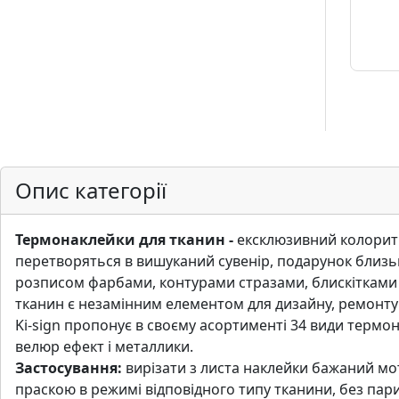
.
Р
е
с
т
а
в
р
Опис категорії
а
ц
i
Термонаклейки для тканин -
ексклюзивний колоритни
я
перетворяться в вишуканий сувенiр, подарунок близь
розписом фарбами, контурами стразами, блискiтками 
тканин є незамiнним елементом для дизайну, ремонту
П
Ki-sign пропонує в своєму асортиментi 34 види термон
о
велюр ефект i металлики.
л
Застосування:
вирiзати з листа наклейки бажаний мо
о
праскою в режимi вiдповiдного типу тканини, без пар
т