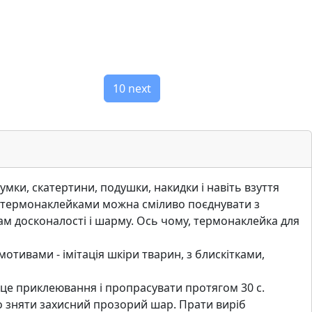
10 next
мки, скатертини, подушки, накидки i навiть взуття
я термонаклейками можна смiливо поєднувати з
м досконалостi i шарму. Ось чому, термонаклейка для
отивами - iмiтацiя шкiри тварин, з блискiтками,
це приклеювання i пропрасувати протягом 30 с.
но зняти захисний прозорий шар. Прати вирiб