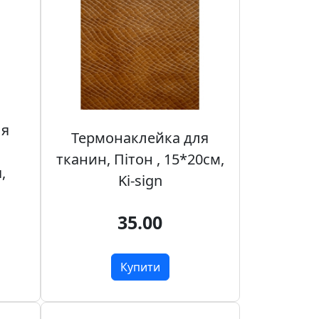
ля
Термонаклейка для
тканин, Пітон , 15*20см,
,
Ki-sign
35.00
Купити