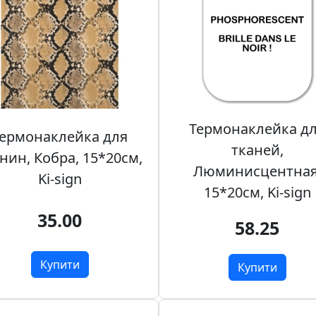
Термонаклейка д
ермонаклейка для
тканей,
нин, Кобра, 15*20см,
Люминисцентная
Ki-sign
15*20см, Ki-sign
35.00
58.25
Купити
Купити