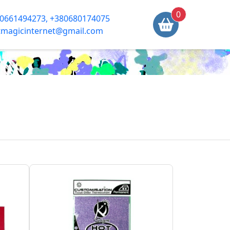
0
0661494273, +380680174075
tmagicinternet@gmail.com