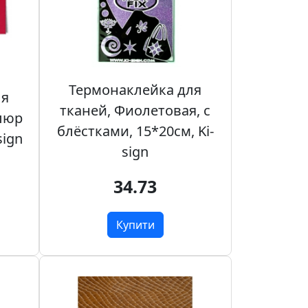
Термонаклейка для
ля
тканей, Фиолетовая, с
елюр
блёстками, 15*20см, Ki-
sign
sign
34.73
Купити