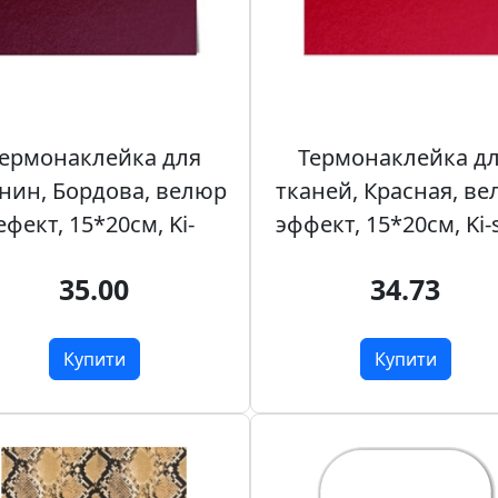
ермонаклейка для
Термонаклейка д
нин, Бордова, велюр
тканей, Красная, в
ефект, 15*20см, Ki-
эффект, 15*20см, Ki-
35.00
34.73
Купити
Купити