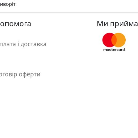
иворiт.
опомога
Ми прийм
плата і доставка
оговір оферти
бмін і повернення товару
tmagic - товари для художників та творчості © 2008
20