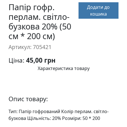
п
Папір гофр.
Додати до
и
кошика
перлам. світло-
с
бузкова 20% (50
см * 200 см)
Л
і
Артикул: 705421
н
о
Ціна:
45,00 грн
г
Характеристика товару
р
а
в
ю
р
Опис товару:
а
.
Тип: Папiр гофрований Колiр перлам. свiтло-
С
бузкова Щiльнiсть: 20% Розмiри: 50 * 200
к