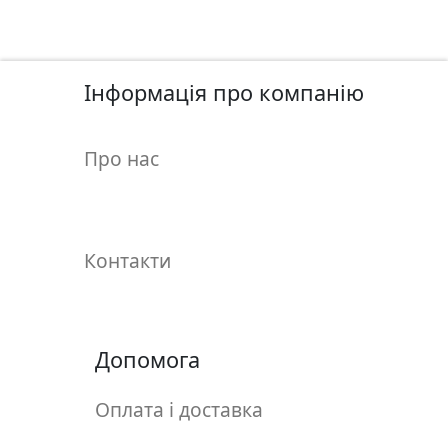
у
л
ь
п
Інформація про компанію
т
у
р
Про нас
а
М
Контакти
о
л
ь
б
Допомога
е
р
т
Оплата і доставка
и