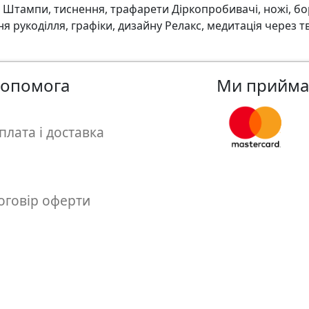
на Штампи, тиснення, трафарети Діркопробивачі, ножі, б
 рукоділля, графіки, дизайну Релакс, медитація через т
опомога
Ми прийм
плата і доставка
оговір оферти
бмін і повернення товару