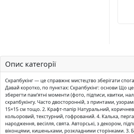
.
Р
е
с
т
а
в
р
Опис категорії
а
ц
i
Скрапбукінг — це справжнє мистецтво зберігати спогад
я
Давай коротко, по пунктах: Скрапбукінг: основи Що це
зберегти пам’ятні моменти (фото, підписи, квитки, на
скрапбукінгу. Часто двосторонній, з принтами, узорам
П
15×15 см тощо. 2. Крафт-папір Натуральний, коричневи
о
кольоровий, текстурний, гофрований. 4. Калька, перга
л
народження, весілля, свята. Авторські, з декором, підп
о
віконцями, кишеньками, розкладними сторінками. 3. Б
т