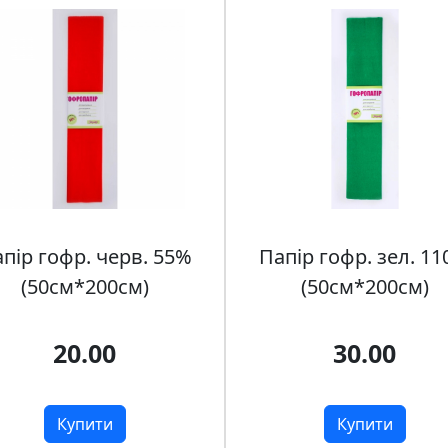
пір гофр. черв. 55%
Папір гофр. зел. 1
(50см*200см)
(50см*200см)
20.00
30.00
Купити
Купити