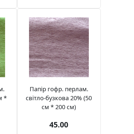
м.
Папір гофр. перлам.
м *
світло-бузкова 20% (50
см * 200 см)
45.00