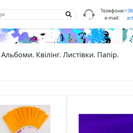
Телефони:
+38
e-mail:
ar
 Альбоми. Квілінг. Листiвки. Папiр.