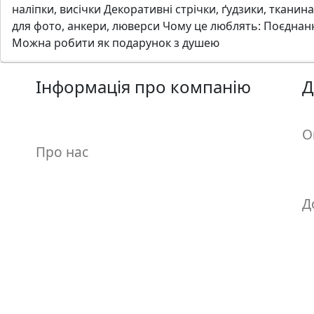
наліпки, висічки Декоративні стрічки, ґудзики, ткани
н
для фото, анкери, люверси Чому це люблять: Поєднання
а
Можна робити як подарунок з душею
,
м
о
Інформація про компанію
Д
д
у
л
О
i
Про нас
,
о
с
Д
н
о
в
Контакти
и
О
Р