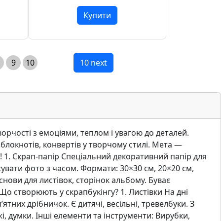
Купити
9
10
10 next
ворчості з емоціями, теплом і увагою до деталей.
блокнотів, конвертів у творчому стилі. Мета —
р! 1. Скрап-папір Спеціальний декоративний папір для
увати фото з часом. Формати: 30×30 см, 20×20 см,
нови для листівок, сторінок альбому. Буває
Що створюють у скрапбукінгу? 1. Листівки На дні
ятних дрібничок. Є дитячі, весільні, тревелбуки. З
 думки. Інші елементи та інструменти: Вирубки,