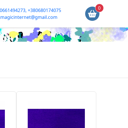
0
0661494273, +380680174075
tmagicinternet@gmail.com