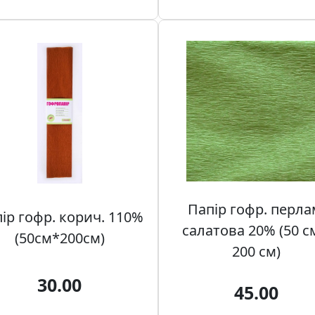
Папір гофр. перла
ір гофр. корич. 110%
салатова 20% (50 с
(50см*200см)
200 см)
30.00
45.00