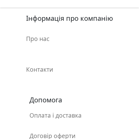
у
л
Інформація про компанію
ь
п
т
Про нас
у
р
а
Контакти
М
о
л
ь
Допомога
б
е
Оплата і доставка
р
т
и
Договір оферти