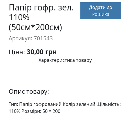
п
Папір гофр. зел.
Додати до
и
кошика
110%
с
(50см*200см)
Л
Артикул: 701543
і
н
Ціна:
30,00 грн
о
Характеристика товару
г
р
а
в
Опис товару:
ю
р
Тип: Папiр гофрований Колiр зелений Щiльнiсть:
а
110% Розмiри: 50 * 200
.
С
к