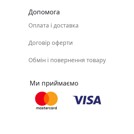
у
л
Допомога
ь
п
Оплата і доставка
т
у
Договір оферти
р
а
Обмін і повернення товару
М
о
Ми приймаємо
л
ь
б
е
р
т
Ми у соцмережах
и