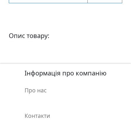
п
и
с
Опис товару:
Л
і
н
о
г
р
Інформація про компанію
а
в
Про нас
ю
р
а
.
Контакти
С
к