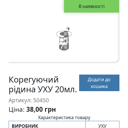
а
В наявності
р
т
о
н
Г
р
а
ф
i
Корегуючий
Додати до
к
кошика
рідина УХУ 20мл.
а
Артикул: 50450
Ж
Ціна:
38,00 грн
и
Характеристика товару
в
о
ВИРОБНИК
УХУ