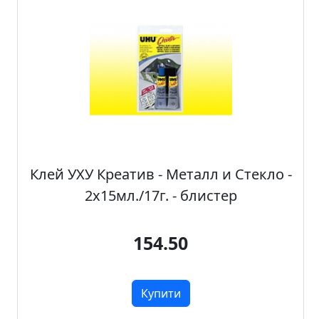
а
д
е
к
о
р
Клей УХУ Креатив - Металл и Стекло -
2х15мл./17г. - блистер
154.50
Купити