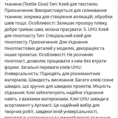
тканини (Textile Glue) Тип: Клей для текстилю.
Призначення: Використовується для склеювання
тканини, зокрема для створення аплікацій, обробки
швів тощо. Особливості: Залишає прозору плівку,
добре тримає шви, можна прасувати. 5. UHU Клей
для пінопласту Тип: Спеціальний клей для
пінопласту. Призначення: Для з’єднання
пінопластових деталей у моделях, декораціях та
інших проектах. Особливості: Не розчиняє
пінопласт, дозволяє працювати з ним без втрати
форми. Загальні переваги клеїв UHU:
Універсальність: Підходять для різноманітних
матеріалів. Швидкість висихання: Багато клеїв сохне
швидко, що зручно для швидких проектів. Міцність
з’єднання: Клеї забезпечують надійне з'єднання
навіть з важкими матеріалами. Клеї UHU завжди в
асортименті у Артмагії. Це надійний вибір для
творчих робіт, завдяки їхній універсальності,
простоті в застосуванні та високій якості з'єднання