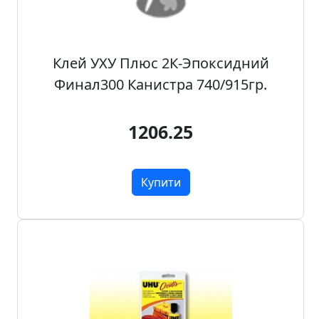
н
а
,
Клей УХУ Плюс 2К-Эпоксидний
м
о
Финал300 Канистра 740/915гр.
д
у
1206.25
л
i
,
Купити
о
с
н
о
в
и
Р