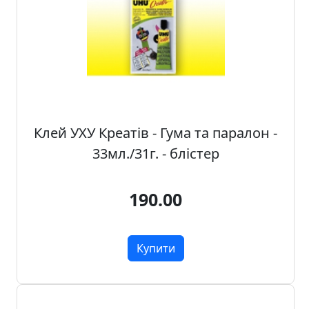
о
ф
і
с
у
і
ш
к
Клей УХУ Креатів - Гума та паралон -
о
33мл./31г. - блістер
л
и
190.00
Х
о
б
Купити
б
i
т