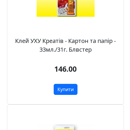
о
з
п
р
о
д
Клей УХУ Креатів - Картон та папір -
а
33мл./31г. Блвстер
ж
146.00
Т
о
в
Купити
а
р
и
д
л
я