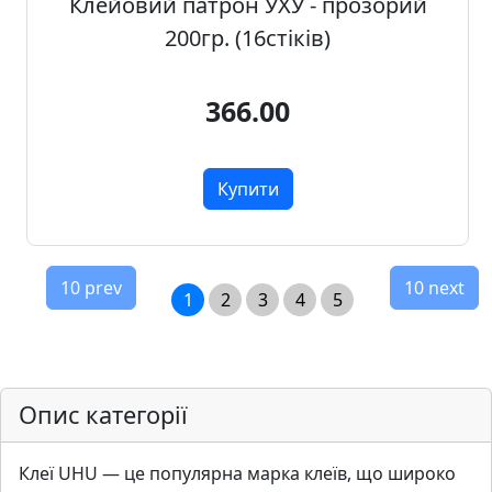
Клейовий патрон УХУ - прозорий
200гр. (16стіків)
366.00
Купити
10 prev
10 next
1
2
3
4
5
Опис категорії
Клеї UHU — це популярна марка клеїв, що широко