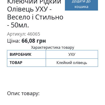
Клеючий Рідкий
Додати до
п
кошика
Олівець УХУ -
и
с
Весело і Стильно
- 50мл.
Л
Артикул: 46065
і
н
Ціна:
66,08 грн
о
Характеристика товару
г
ВИРОБНИК
УХУ
р
а
ТОВАР
Клейкий олівець
в
ю
р
а
.
Опис товару:
С
к