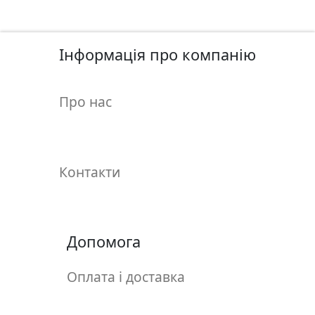
у
л
ь
Інформація про компанію
п
т
у
Про нас
р
а
М
Контакти
о
л
ь
б
Допомога
е
р
Оплата і доставка
т
и