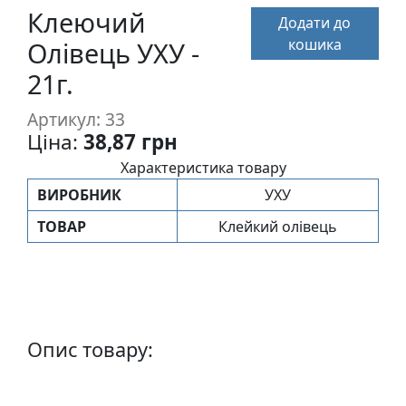
п
Клеючий
Додати до
и
кошика
Олівець УХУ -
с
21г.
Л
Артикул: 33
і
Ціна:
38,87 грн
н
Характеристика товару
о
ВИРОБНИК
УХУ
г
р
ТОВАР
Клейкий олівець
а
в
ю
р
а
Опис товару:
.
С
к