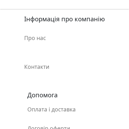
у
л
ь
Інформація про компанію
п
т
Про нас
у
р
а
Контакти
М
о
л
ь
Допомога
б
е
Оплата і доставка
р
т
и
Договір оферти