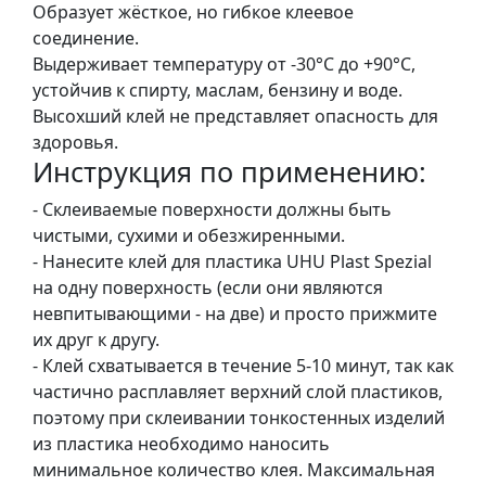
Образует жёсткое, но гибкое клеевое
.
соединение.
Р
Выдерживает температуру от -30°С до +90°С,
е
устойчив к спирту, маслам, бензину и воде.
с
Высохший клей не представляет опасность для
т
здоровья.
а
Инструкция по применению:
в
р
- Склеиваемые поверхности должны быть
а
чистыми, сухими и обезжиренными.
ц
- Нанесите клей для пластика UHU Plast Spezial
i
на одну поверхность (если они являются
я
невпитывающими - на две) и просто прижмите
их друг к другу.
- Клей схватывается в течение 5-10 минут, так как
П
частично расплавляет верхний слой пластиков,
о
поэтому при склеивании тонкостенных изделий
л
из пластика необходимо наносить
о
минимальное количество клея. Максимальная
т