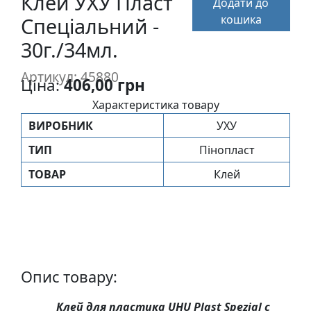
Клей УХУ Пласт
Додати до
п
кошика
Спеціальний -
и
с
30г./34мл.
Артикул: 45880
Ціна:
406,00 грн
Л
і
Характеристика товару
н
ВИРОБНИК
УХУ
о
ТИП
Пінопласт
г
р
ТОВАР
Клей
а
в
ю
р
а
.
Опис товару:
С
к
Клей для пластика UHU Plast Spezial с