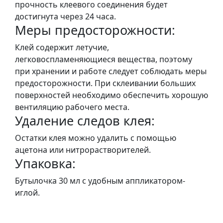
прочность клеевого соединения будет
н
достигнута через 24 часа.
а
Меры предосторожности:
,
м
Клей содержит летучие,
о
легковоспламеняющиеся вещества, поэтому
д
при хранении и работе следует соблюдать меры
у
предосторожности. При склеивании больших
л
поверхностей необходимо обеспечить хорошую
i
вентиляцию рабочего места.
,
Удаление следов клея:
о
Остатки клея можно удалить с помощью
с
ацетона или нитрорастворителей.
н
Упаковка:
о
в
Бутылочка 30 мл с удобным аппликатором-
и
иглой.
Р