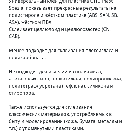
Универсальный клей для пластика UHU Plast
т
Spezial показывает прекрасные результаты на
а
полистироле и жёстком пластике (ABS, SAN, SB,
е
ASA), жёстком ПВХ.
т
Склеивает целлюлоид и целлюлозэстер (CN,
ю
CAB).
д
н
Менее подходит для склеивания плексигласа и
и
поликарбоната.
к
и
Не подходит для изделий из полиамида,
ацеталовых смол, полиэтилена, полипропилена,
П
политетрафлуоретана (тефлона), силикона и
о
стиропора.
з
о
Также используется для склеивания
л
классических материалов, употребляемых в
о
быту и моделировании (кожа, бумага, металлы и
т
т.п.) с упомянутыми пластиками.
а