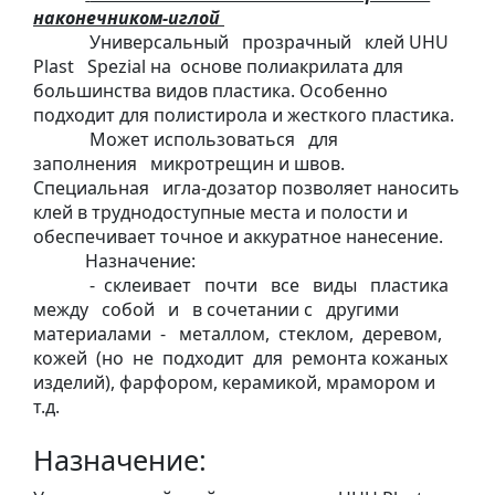
у
наконечником-иглой
л
Универсальный
прозрачный
клей
UHU
ь
Plast
Spezial
на
основе
полиакрилата
для
п
большинства видов пластика. Особенно
подходит для полистирола и жесткого пластика.
т
Может
использоваться
для
у
заполнения
микротрещин
и
швов.
р
Специальная
игла-дозатор позволяет наносить
а
клей в труднодоступные места и полости и
обеспечивает
точное и аккуратное нанесение.
М
Назначение:
-
склеивает
почти
все
виды
пластика
о
между
собой
и
в
сочетании
с
другими
л
материалами
-
металлом,
стеклом,
деревом,
ь
кожей
(но
не
подходит
для
ремонта
кожаных
б
изделий), фарфором, керамикой, мрамором и
е
т.д.
р
т
Назначение:
и