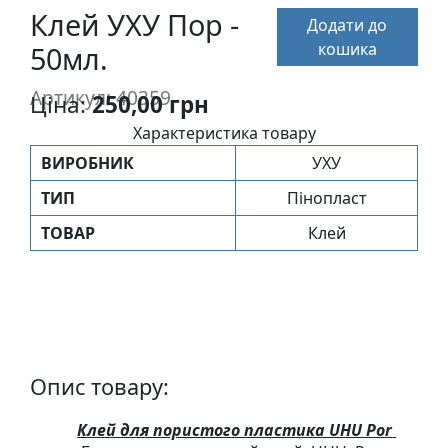
п
Клей УХУ Пор -
Додати до
и
кошика
50мл.
с
Артикул: 40359
Ціна:
250,00 грн
Л
Характеристика товару
і
ВИРОБНИК
УХУ
н
о
ТИП
Пінопласт
г
ТОВАР
Клей
р
а
в
ю
р
а
Опис товару:
.
С
Клей для пористого пластика UHU Por
к