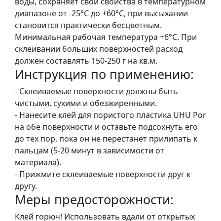
воды, сохраняет свои свойства в температурном
т
диапазоне от -25°С до +60°С, при высыхании
а
становится практически бесцветным.
е
Минимальная рабочая температура +6°С. При
т
склеивании больших поверхностей расход
ю
должен составлять 150-250 г на кв.м.
д
Инструкция по применению:
н
и
- Склеиваемые поверхности должны быть
к
чистыми, сухими и обезжиренными.
и
- Нанесите клей для пористого пластика UHU Por
на обе поверхности и оставьте подсохнуть его
П
до тех пор, пока он не перестанет прилипать к
о
пальцам (5-20 минут в зависимости от
з
материала).
о
- Прижмите склеиваемые поверхности друг к
л
другу.
Меры предосторожности:
о
т
Клей горюч! Использовать вдали от открытых
а