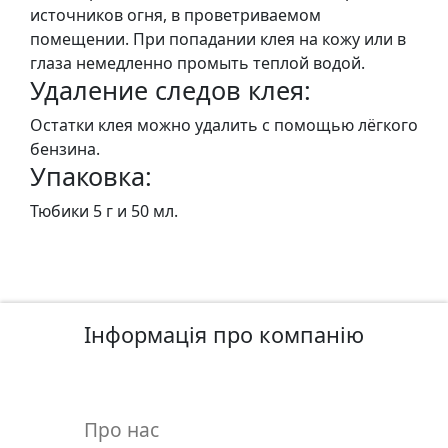
источников огня, в проветриваемом
.
помещении. При попадании клея на кожу или в
Р
глаза немедленно промыть теплой водой.
е
Удаление следов клея:
с
т
Остатки клея можно удалить с помощью лёгкого
а
бензина.
в
Упаковка:
р
Тюбики 5 г и 50 мл.
а
ц
i
я
Інформація про компанію
П
о
л
о
Про нас
т