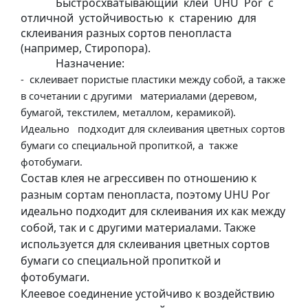
Быстросхватывающий
клей
UHU
Por
с
у
отличной
устойчивостью
к
старению
для
л
склеивания разных сортов пенопласта
ь
(например, Стиропора).
п
Назначение:
т
-
склеивает пористые пластики между собой, а также
у
в сочетании с другими
материалами (деревом,
р
бумагой, текстилем, металлом, керамикой).
а
Идеально
подходит для склеивания цветных сортов
бумаги со специальной пропиткой, а
также
фотобумаги.
М
Состав клея не агрессивен по отношению к
о
разным сортам пенопласта, поэтому UHU Por
л
идеально подходит для склеивания их как между
ь
собой, так и с другими материалами. Также
б
используется для склеивания цветных сортов
е
бумаги со специальной пропиткой и
р
фотобумаги.
т
Клеевое соединение устойчиво к воздействию
и