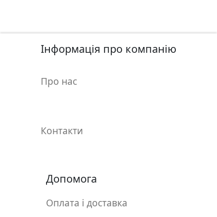
у
л
ь
п
Інформація про компанію
т
у
р
Про нас
а
М
о
Контакти
л
ь
б
е
Допомога
р
т
Оплата і доставка
и