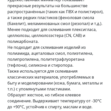
т
прекрасные результаты на большинстве
а
распространённых (таких как ПВХ и полистирол),
е
а также редких пластиков (феноловая смола
т
(бакелит), меламинованых смол (резопал) и т.д.).
ю
Менее подходит для склеивания плексигласа,
д
целлюлозы, целлюлозэстера (CN, CAB) и
н
поликарбоната.
и
Не подходит для склеивания изделий из
к
полиамида, ацеталовых смол, полиэтилена,
и
полипропилена, политетрафлуоретана
(тефлона), силикона и стиропора.
П
Также используется для склеивания
о
классических материалов, употребляемых в
з
быту и моделировании (кожа, бумага, металлы и
о
т.п.) с упомянутыми пластиками.
л
Образует жесткое, но гибкое клеевое
о
соединение. Выдерживает температуру от -30°С
т
до +90°С, устойчив к спирту, маслам и воде.
а