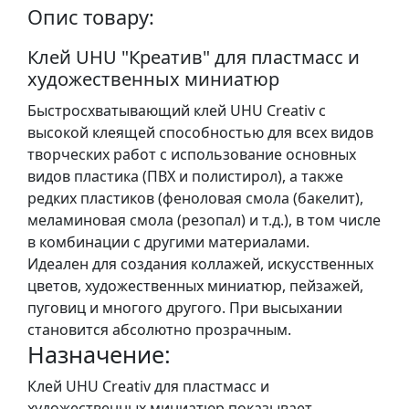
у
Опис товару:
л
ь
Клей UHU "Креатив"
для пластмасс и
п
художественных миниатюр
т
Быстросхватывающий клей UHU Creativ с
у
высокой клеящей способностью для всех видов
р
творческих работ с использование основных
а
видов пластика (ПВХ и полистирол), а также
редких пластиков (феноловая смола (бакелит),
М
меламиновая смола (резопал) и т.д.), в том числе
о
в комбинации с другими материалами.
л
Идеален для создания коллажей, искусственных
ь
цветов, художественных миниатюр, пейзажей,
б
пуговиц и многого другого. При высыхании
е
становится абсолютно прозрачным.
р
Назначение:
т
Клей UHU Creativ для пластмасс и
и
художественных миниатюр показывает