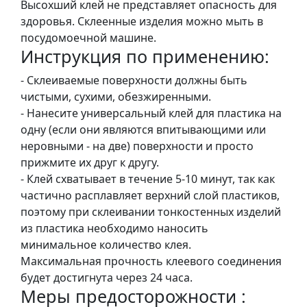
Высохший клей не представляет опасность для
.
здоровья. Склеенные изделия можно мыть в
Р
посудомоечной машине.
е
Инструкция по применению:
с
- Склеиваемые поверхности должны быть
т
чистыми, сухими, обезжиренными.
а
- Нанесите универсальный клей для пластика на
в
одну (если они являются впитывающими или
р
неровными - на две) поверхности и просто
а
прижмите их друг к другу.
ц
- Клей схватывает в течение 5-10 минут, так как
i
частично расплавляет верхний слой пластиков,
я
поэтому при склеивании тонкостенных изделий
из пластика необходимо наносить
П
минимальное количество клея.
о
Максимальная прочность клеевого соединения
л
будет достигнута через 24 часа.
о
Меры предосторожности :
т