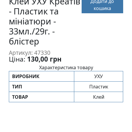
Клей УХУ Креатів
Додати до
п
кошика
- Пластик та
и
с
мініатюри -
33мл./29г. -
Л
блістер
і
н
Артикул: 47330
о
Ціна:
130,00 грн
г
Характеристика товару
р
ВИРОБНИК
УХУ
а
в
ТИП
Пластик
ю
ТОВАР
Клей
р
а
.
С
к