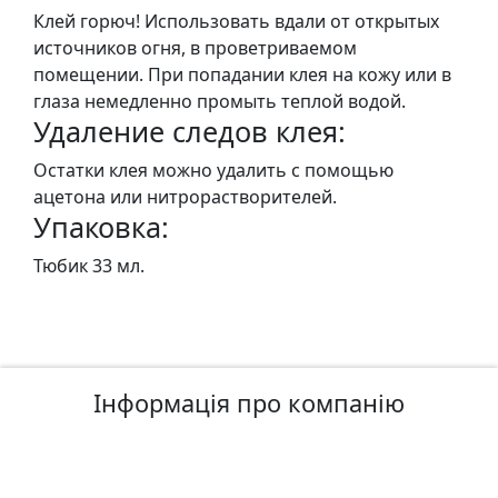
н
Клей горюч! Использовать вдали от открытых
а
источников огня, в проветриваемом
,
помещении. При попадании клея на кожу или в
м
глаза немедленно промыть теплой водой.
Удаление следов клея:
о
д
Остатки клея можно удалить с помощью
у
ацетона или нитрорастворителей.
л
Упаковка:
i
,
Тюбик 33 мл.
о
с
н
о
в
Інформація про компанію
и
Р