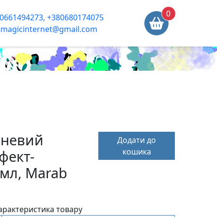
0
0661494273, +380680174075
tmagicinternet@gmail.com
чневий
Додати до
кошика
фект-
 мл, Marab
арактеристика товару