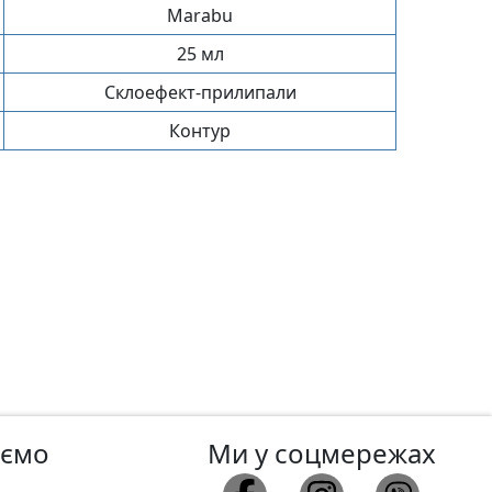
Marabu
25 мл
Склоефект-прилипали
Контур
аємо
Ми у соцмережах