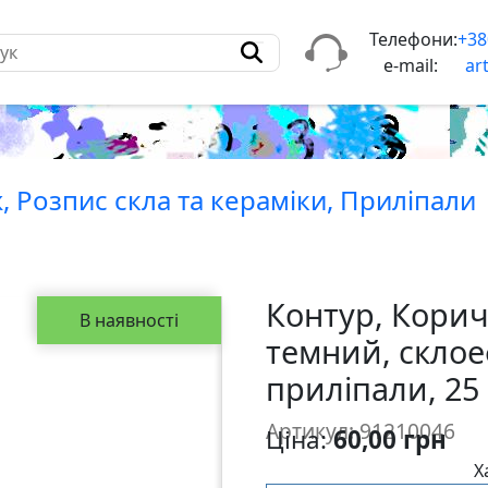
Телефони:
+38
e-mail:
ar
, Розпис скла та керамiки, Прилiпали
Контур, Кори
В наявності
темний, склое
приліпали, 25
Артикул: 91210046
Ціна:
60,00 грн
Х