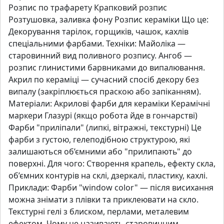
Розпис по трафарету Крапковий розпис
Розтушовка, заливка фону Розпис кераміки Що це:
Декорування тарілок, горщиків, чашок, кахлів
спеціальними фарбами. Техніки: Майоліка —
старовинний вид поливного розпису. Ангоб —
розпис глинистими барвниками до випалювання.
Акрил по кераміці — сучасний спосіб декору без
випалу (закріплюється праскою або запіканням).
Матеріали: Акрилові фарби для кераміки Керамічні
маркери Глазурі (якщо робота йде в гончарстві)
Фарби "приліпали" (липкі, вітражні, текстурні) Це
фарби з густою, гелеподібною структурою, які
залишаються об’ємними або "прилипають" до
поверхні. Для чого: Створення крапель, ефекту скла,
об’ємних контурів на склі, дзеркалі, пластику, кахлі.
Приклади: Фарби "window color" — після висихання
можна знімати з плівки та приклеювати на скло.
Текстурні гелі з блиском, перлами, металевим
ефектом. Чому це називають старовинним