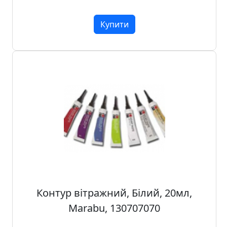
п
и
Купити
с
Л
і
н
о
г
р
а
в
ю
р
а
Контур вітражний, Білий, 20мл,
.
Marabu, 130707070
С
к