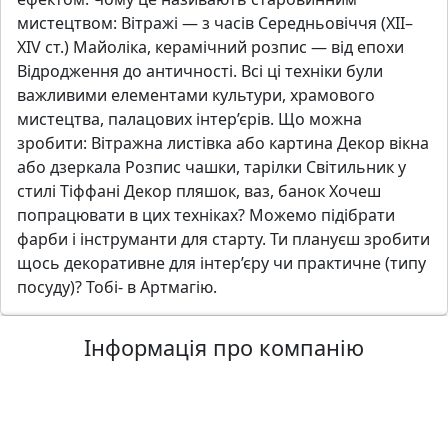
мистецтвом: Вітражі — з часів Середньовіччя (XII–
XIV ст.) Майоліка, керамічний розпис — від епохи
Відродження до античності. Всі ці техніки були
важливими елементами культури, храмового
мистецтва, палацових інтер’єрів. Що можна
зробити: Вітражна листівка або картина Декор вікна
або дзеркала Розпис чашки, тарілки Світильник у
стилі Тіффані Декор пляшок, ваз, банок Хочеш
попрацювати в цих техніках? Можемо підібрати
фарби і інструманти для старту. Ти плануєш зробити
щось декоративне для інтер’єру чи практичне (типу
посуду)? Тобі- в Артмагію.
Інформація про компанію