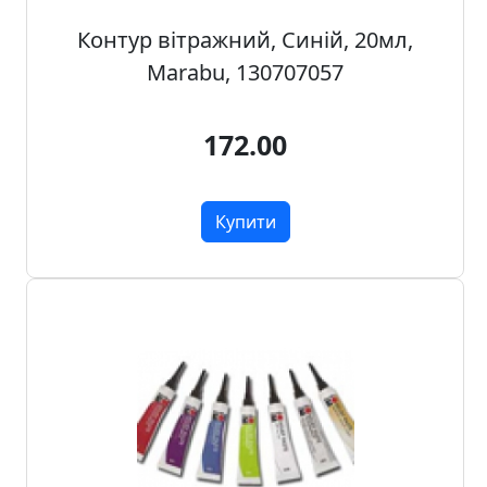
.
Контур вітражний, Синій, 20мл,
Р
Marabu, 130707057
е
с
т
172.00
а
в
р
Купити
а
ц
i
я
П
о
л
о
т