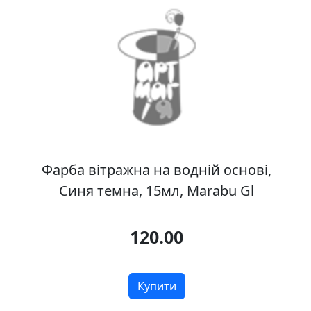
а
д
е
к
о
р
Фарба вітражна на водній основі,
Синя темна, 15мл, Marabu Gl
120.00
Купити