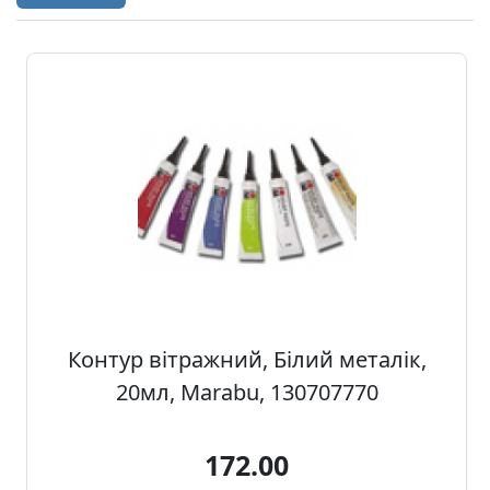
а
р
т
о
н
Г
р
а
ф
i
к
а
Контур вітражний, Білий металік,
20мл, Marabu, 130707770
Ж
и
в
172.00
о