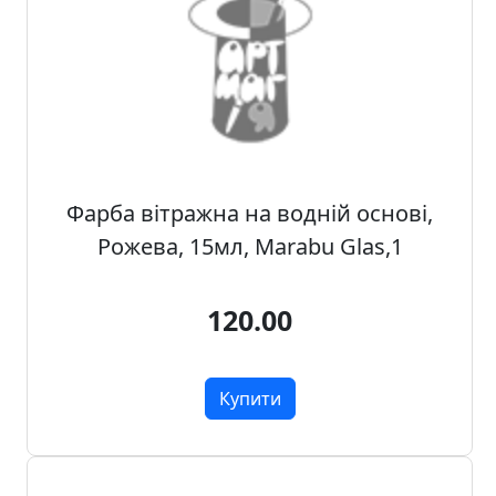
о
ф
і
с
у
і
ш
к
Фарба вітражна на водній основі,
о
Рожева, 15мл, Marabu Glas,1
л
и
120.00
Х
о
б
Купити
б
i
т