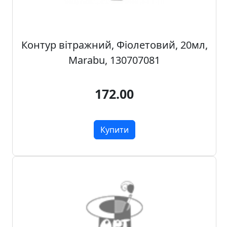
н
а
,
Контур вітражний, Фіолетовий, 20мл,
м
о
Marabu, 130707081
д
у
172.00
л
i
,
Купити
о
с
н
о
в
и
Р