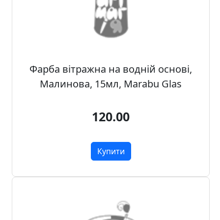
о
з
п
р
о
д
Фарба вітражна на водній основі,
а
Малинова, 15мл, Marabu Glas
ж
120.00
Т
о
в
Купити
а
р
и
д
л
я