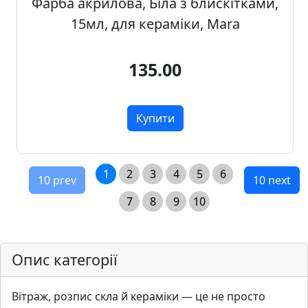
Фарба акрилова, Біла з блискітками,
15мл, для кераміки, Mara
135.00
Купити
1
2
3
4
5
6
10 prev
10 next
7
8
9
10
Опис категорії
Вітраж, розпис скла й кераміки — це не просто