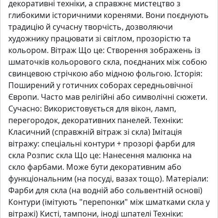
декоративні техніки, а справжнє мистецтво з
глибокими історичними коренями. Вони поєднують
традицію й сучасну творчість, дозволяючи
художнику працювати зі світлом, прозорістю та
кольором. Вітраж Що це: Створення зображень із
шматочків кольорового скла, поєднаних між собою
свинцевою стрічкою або мідною фольгою. Історія:
Поширений у готичних соборах середньовічної
Європи. Часто мав релігійні або символічні сюжети.
Сучасно: Використовується для вікон, ламп,
перегородок, декоративних панелей. Техніки:
Класичний (справжній вітраж зі скла) Імітація
вітражу: спеціальні контури + прозорі фарби для
скла Розпис скла Що це: Нанесення малюнка на
скло фарбами. Може бути декоративним або
функціональним (на посуді, вазах тощо). Матеріали:
Фарби для скла (на водній або сольвентній основі)
Контури (імітують "перепонки" між шматками скла у
вітражі) Кисті, тампони, іноді шпателі Техніки: