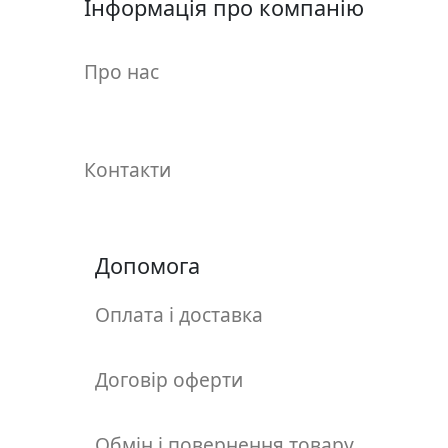
Інформація про компанію
у
л
ь
Про нас
п
т
у
р
Контакти
а
М
о
Допомога
л
ь
Оплата і доставка
б
е
Договір оферти
р
т
и
Обмін і повернення товару