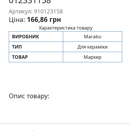
п
Артикул: 910123158
и
Ціна:
166,86 грн
с
Характеристика товару
Л
ВИРОБНИК
Marabu
і
ТИП
Для кераміки
н
о
ТОВАР
Маркер
г
р
а
в
ю
Опис товару:
р
а
.
С
к