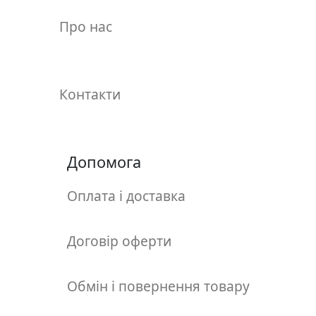
у
л
Про нас
ь
п
т
у
Контакти
р
а
Допомога
М
о
Оплата і доставка
л
ь
б
Договір оферти
е
р
Обмін і повернення товару
т
и