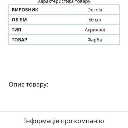
Характеристика товару
п
ВИРОБНИК
Decola
и
с
ОБ'ЄМ
50 мл
ТИП
Акрилові
Л
ТОВАР
Фарба
і
н
о
г
р
а
в
Опис товару:
ю
р
а
.
С
Інформація про компанію
к