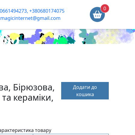
0
0661494273, +380680174075
tmagicinternet@gmail.com
а, Бірюзова,
Додати до
кошика
 та кераміки,
арактеристика товару