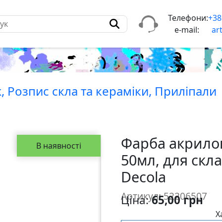
Телефони:
+38
e-mail:
ar
, Розпис скла та керамiки, Прилiпали
Фарба акрилов
В наявності
50мл, для скла
Decola
Артикул: 52206507
Ціна:
65,00 грн
Х