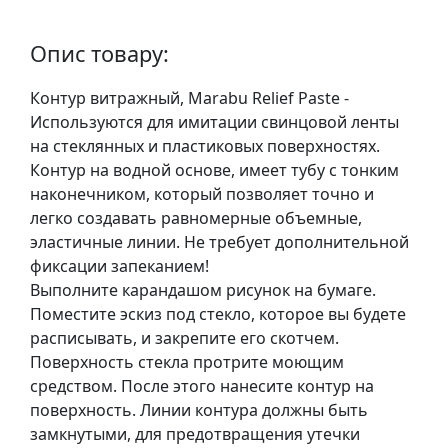
у
л
Опис товару:
ь
п
Контур витражный, Marabu Relief Paste -
т
Используются для имитации свинцовой ленты
у
на стеклянных и пластиковых поверхностях.
р
Контур на водной основе, имеет тубу с тонким
а
наконечником, который позволяет точно и
легко создавать равномерные объемные,
М
эластичные линии. Не требует дополнительной
о
фиксации запеканием!
л
Выполните карандашом рисунок на бумаге.
ь
Поместите эскиз под стекло, которое вы будете
б
расписывать, и закрепите его скотчем.
е
Поверхность стекла протрите моющим
р
средством. После этого нанесите контур на
т
поверхность. Линии контура должны быть
и
замкнутыми, для предотвращения утечки