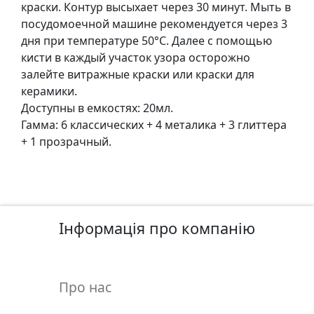
т
краски. Контур высыхает через 30 минут. Мыть в
а
посудомоечной машине рекомендуется через 3
е
дня при температуре 50°C. Далее с помощью
т
кисти в каждый участок узора осторожно
ю
залейте витражные краски или краски для
д
керамики.
н
Доступны в емкостях: 20мл.
и
Гамма: 6 классических + 4 металика + 3 глиттера
к
+ 1 прозрачный.
и
П
о
Інформація про компанію
з
о
л
о
Про нас
т
а