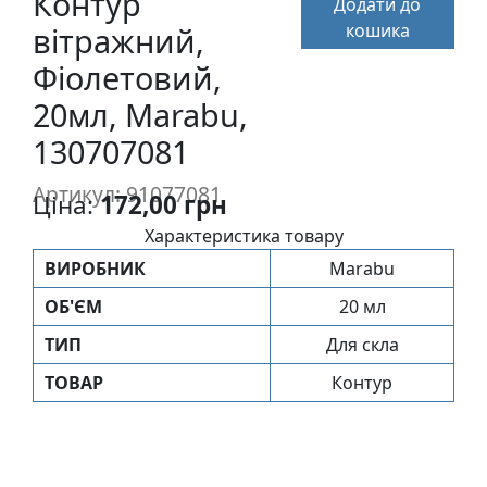
Контур
Додати до
п
кошика
вітражний,
и
с
Фіолетовий,
20мл, Marabu,
Л
130707081
і
н
Артикул: 91077081
Ціна:
172,00 грн
о
г
Характеристика товару
р
ВИРОБНИК
Marabu
а
ОБ'ЄМ
20 мл
в
ю
ТИП
Для скла
р
ТОВАР
Контур
а
.
С
к