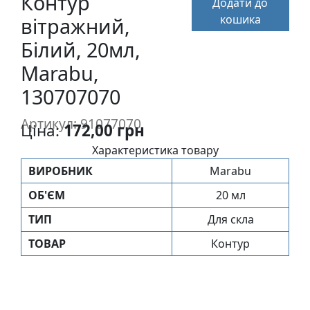
Контур
Додати до
п
кошика
вітражний,
и
с
Білий, 20мл,
Marabu,
Л
130707070
і
н
Артикул: 91077070
Ціна:
172,00 грн
о
г
Характеристика товару
р
ВИРОБНИК
Marabu
а
ОБ'ЄМ
20 мл
в
ю
ТИП
Для скла
р
ТОВАР
Контур
а
.
С
к