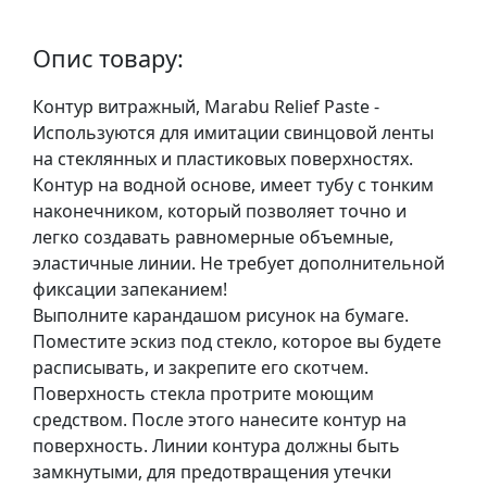
у
л
Опис товару:
ь
п
Контур витражный, Marabu Relief Paste -
т
Используются для имитации свинцовой ленты
у
на стеклянных и пластиковых поверхностях.
р
Контур на водной основе, имеет тубу с тонким
а
наконечником, который позволяет точно и
легко создавать равномерные объемные,
М
эластичные линии. Не требует дополнительной
о
фиксации запеканием!
л
Выполните карандашом рисунок на бумаге.
ь
Поместите эскиз под стекло, которое вы будете
б
расписывать, и закрепите его скотчем.
е
Поверхность стекла протрите моющим
р
средством. После этого нанесите контур на
т
поверхность. Линии контура должны быть
и
замкнутыми, для предотвращения утечки