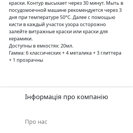
т
краски. Контур высыхает через 30 минут. Мыть в
а
посудомоечной машине рекомендуется через 3
е
дня при температуре 50°C. Далее с помощью
т
кисти в каждый участок узора осторожно
ю
залейте витражные краски или краски для
д
керамики.
н
Доступны в емкостях: 20мл.
и
Гамма: 6 классических + 4 металика + 3 глиттера
к
+ 1 прозрачны
и
П
о
Інформація про компанію
з
о
л
о
Про нас
т
а