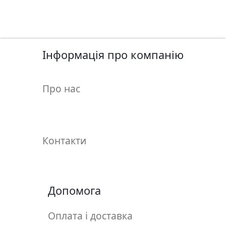
у
л
ь
п
т
Інформація про компанію
у
р
Про нас
а
М
о
Контакти
л
ь
б
е
Допомога
р
т
Оплата і доставка
и