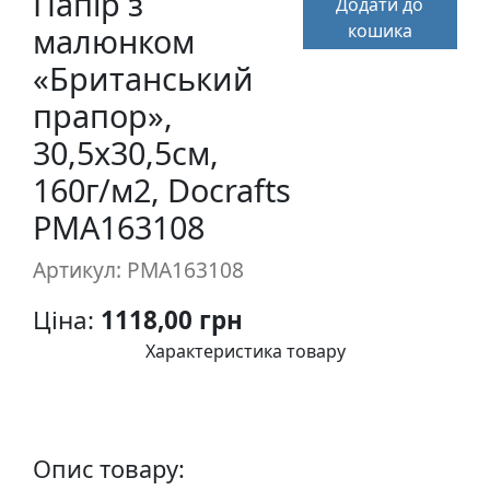
Папiр з
Додати до
п
кошика
малюнком
и
с
«Британський
прапор»,
Л
30,5х30,5см,
і
160г/м2, Docrafts
н
о
PMA163108
г
р
Артикул: PMA163108
а
Ціна:
1118,00 грн
в
ю
Характеристика товару
р
а
.
С
Опис товару:
к