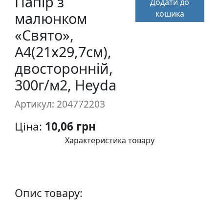
Папiр з
Додати до
п
кошика
малюнком
и
с
«Свято»,
А4(21х29,7см),
Л
двостороннiй,
і
300г/м2, Heyda
н
о
Артикул: 204772203
г
р
Ціна:
10,06 грн
а
Характеристика товару
в
ю
р
а
.
Опис товару:
С
к