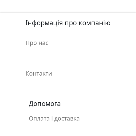
у
л
ь
Інформація про компанію
п
т
у
Про нас
р
а
М
Контакти
о
л
ь
б
Допомога
е
р
Оплата і доставка
т
и