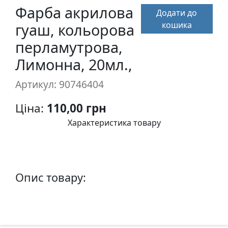
п
Фарба акрилова
Додати до
и
кошика
гуаш, кольорова
с
перламутрова,
Лимонна, 20мл.,
Л
і
Артикул: 90746404
н
о
Ціна:
110,00 грн
г
Характеристика товару
р
а
в
ю
р
Опис товару:
а
.
С
к