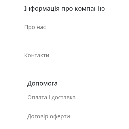
у
Інформація про компанію
л
ь
п
Про нас
т
у
р
а
Контакти
М
о
л
Допомога
ь
б
Оплата і доставка
е
р
Договір оферти
т
и