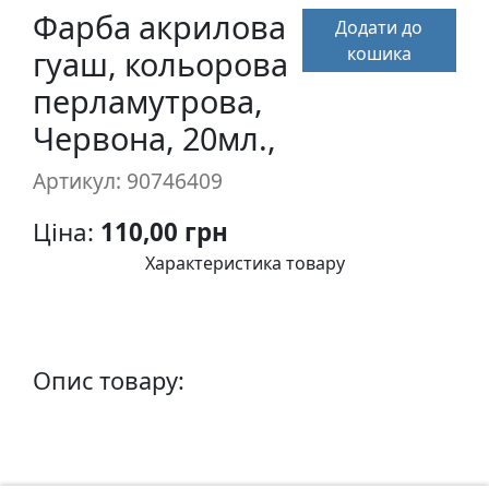
п
Фарба акрилова
Додати до
и
кошика
гуаш, кольорова
с
перламутрова,
Червона, 20мл.,
Л
і
Артикул: 90746409
н
о
Ціна:
110,00 грн
г
Характеристика товару
р
а
в
ю
р
Опис товару:
а
.
С
к