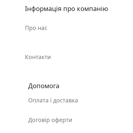
у
Інформація про компанію
л
ь
п
Про нас
т
у
р
а
Контакти
М
о
л
Допомога
ь
б
Оплата і доставка
е
р
Договір оферти
т
и