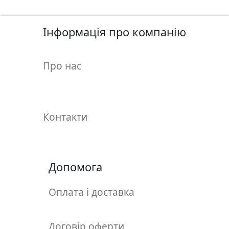
у
л
ь
Інформація про компанію
п
т
Про нас
у
р
а
Контакти
М
о
л
ь
Допомога
б
е
Оплата і доставка
р
т
и
Договір оферти