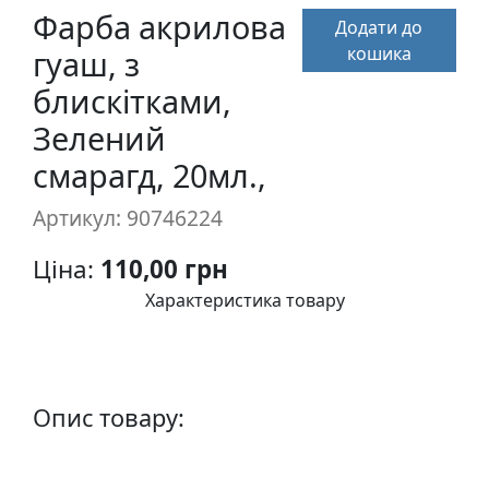
п
Фарба акрилова
Додати до
и
кошика
гуаш, з
с
блискітками,
Зелений
Л
і
смарагд, 20мл.,
н
о
Артикул: 90746224
г
р
Ціна:
110,00 грн
а
Характеристика товару
в
ю
р
а
Опис товару:
.
С
к