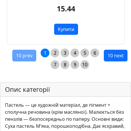
15.44
Купити
1
2
3
4
5
6
10 prev
10 next
7
8
9
10
Опис категорії
Пастель — це художній матеріал, де пігмент +
сполучна речовина (крім масляної). Малюється без
пензлів — безпосередньо по паперу. Основні види:
Суха пастель М’яка, порошкоподібна. Дає яскравий,