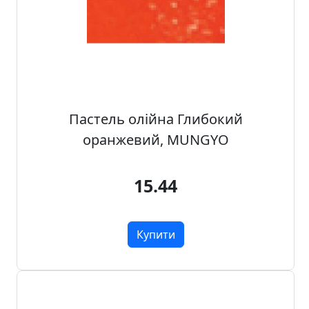
а
д
е
к
о
р
Пастель олійна Глибокий
оранжевий, MUNGYO
15.44
Купити