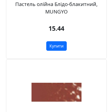
Пастель олійна Блідо-блакитний,
н
а
MUNGYO
,
м
15.44
о
д
у
Купити
л
i
,
о
с
н
о
в
и
Р