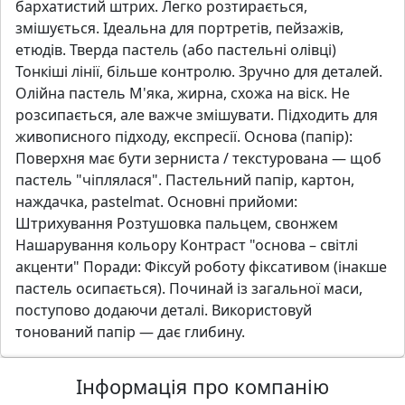
бархатистий штрих. Легко розтирається,
змішується. Ідеальна для портретів, пейзажів,
етюдів. Тверда пастель (або пастельні олівці)
Тонкіші лінії, більше контролю. Зручно для деталей.
Олійна пастель М'яка, жирна, схожа на віск. Не
розсипається, але важче змішувати. Підходить для
живописного підходу, експресії. Основа (папір):
Поверхня має бути зерниста / текстурована — щоб
пастель "чіплялася". Пастельний папір, картон,
наждачка, pastelmat. Основні прийоми:
Штрихування Розтушовка пальцем, свонжем
Нашарування кольору Контраст "основа – світлі
акценти" Поради: Фіксуй роботу фіксативом (інакше
пастель осипається). Починай із загальної маси,
поступово додаючи деталі. Використовуй
тонований папір — дає глибину.
Інформація про компанію