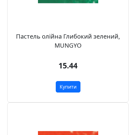
о
ф
і
с
у
Пастель олійна Глибокий зелений,
і
MUNGYO
ш
к
о
15.44
л
и
Купити
Х
о
б
б
i
т