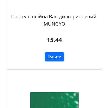
о
з
п
Пастель олійна Ван дік коричневий,
р
MUNGYO
о
д
а
15.44
ж
Купити
Т
о
в
а
р
и
д
л
я