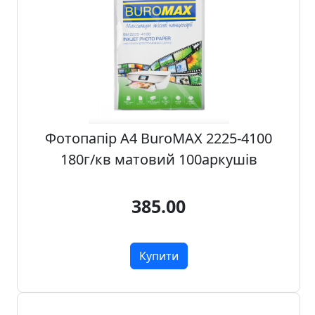
о
ф
і
с
у
і
ш
к
Фотопапір А4 BuroMAX 2225-4100
о
л
180г/кв матовий 100аркушів
и
385.00
Х
о
б
Купити
б
i
т