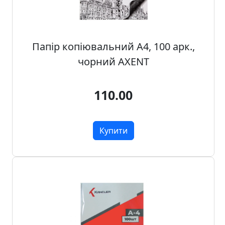
н
а
,
м
Папір копіювальний A4, 100 арк.,
о
чорний AXENT
д
у
110.00
л
i
,
о
Купити
с
н
о
в
и
Р