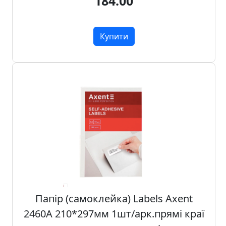
184.00
Купити
Папір (самоклейка) Labels Axent
2460A 210*297мм 1шт/арк.прямі краї