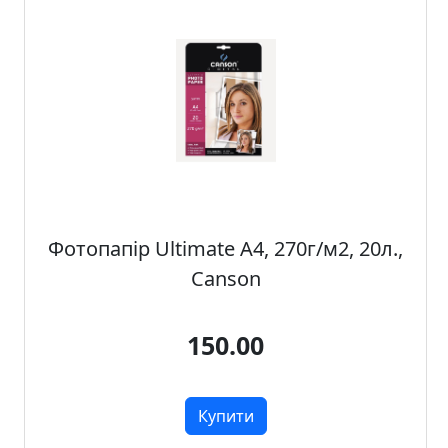
а
д
е
к
о
р
Фотопапір Ultimate А4, 270г/м2, 20л.,
Canson
150.00
Купити