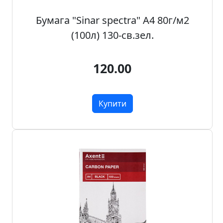
.
Бумага "Sinar spectra" А4 80г/м2
Р
(100л) 130-св.зел.
е
с
т
120.00
а
в
р
Купити
а
ц
i
я
П
о
л
о
т