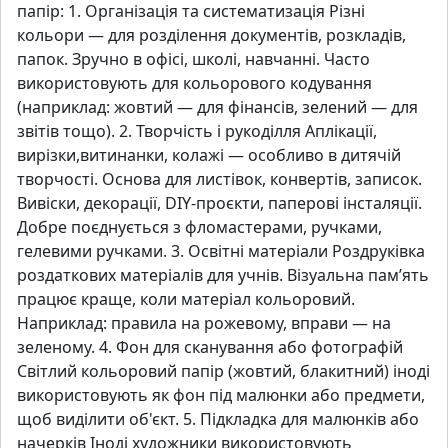
папір: 1. Організація та систематизація Різні
кольори — для розділення документів, розкладів,
папок. Зручно в офісі, школі, навчанні. Часто
використовують для кольорового кодування
(наприклад: жовтий — для фінансів, зелений — для
звітів тощо). 2. Творчість і рукоділля Аплікації,
вирізки,витинанки, колажі — особливо в дитячій
творчості. Основа для листівок, конвертів, записок.
Вивіски, декорації, DIY-проєкти, паперові інсталяції.
Добре поєднується з фломастерами, ручками,
гелевими ручками. 3. Освітні матеріали Роздруківка
роздаткових матеріалів для учнів. Візуальна пам’ять
працює краще, коли матеріал кольоровий.
Наприклад: правила на рожевому, вправи — на
зеленому. 4. Фон для сканування або фотографій
Світлий кольоровий папір (жовтий, блакитний) іноді
використовують як фон під малюнки або предмети,
щоб виділити об'єкт. 5. Підкладка для малюнків або
начерків Іноді художники використовують