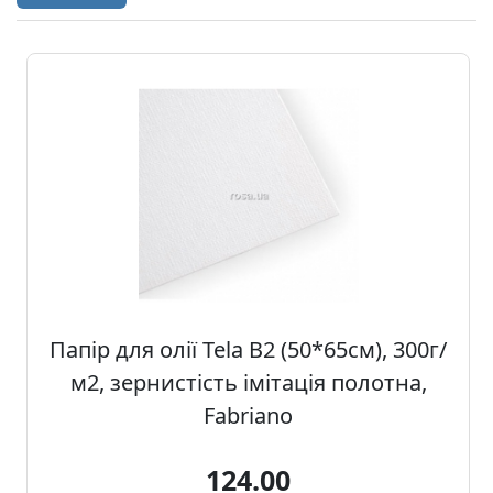
а
р
т
о
н
Г
р
а
ф
i
к
а
Папір для олії Tela B2 (50*65см), 300г/
м2, зернистiсть імітація полотна,
Ж
Fabriano
и
в
124.00
о