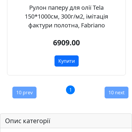
Рулон паперу для олії Tela
.
Р
150*1000см, 300г/м2, імітація
е
фактури полотна, Fabriano
с
т
6909.00
а
в
р
Купити
а
ц
i
я
1
10 prev
10 next
П
о
л
Опис категорії
о
т