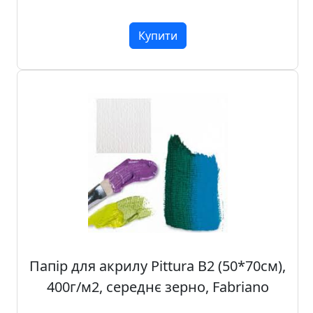
п
и
Купити
с
Л
і
н
о
г
р
а
в
ю
р
а
Папір для акрилу Pittura B2 (50*70cм),
.
400г/м2, середнє зерно, Fabriano
С
к