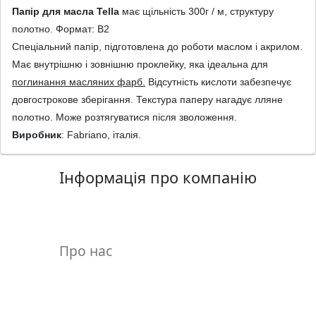
н
Папiр для масла Tella
має щiльнiсть 300г / м, структуру
а
полотно. Формат: В2
,
Спецiальний папiр, пiдготовлена до роботи маслом i акрилом.
м
Має внутрiшню i зовнiшню проклейку, яка iдеальна для
о
поглинання масляних фарб.
Вiдсутнiсть кислоти забезпечує
д
довгострокове зберiгання. Текстура паперу нагадує лляне
у
полотно. Може розтягуватися пiсля зволоження.
л
Виробник
: Fabriano, iталiя.
i
,
Інформація про компанію
о
с
н
о
Про нас
в
и
Р