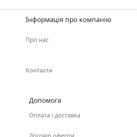
у
л
ь
Інформація про компанію
п
т
Про нас
у
р
а
Контакти
М
о
л
ь
Допомога
б
е
Оплата і доставка
р
т
и
Договір оферти