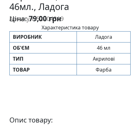
46мл., Ладога
п
и
Ціна:
79,00 грн
Артикул: 52204319
с
Характеристика товару
ВИРОБНИК
Ладога
Л
і
ОБ'ЄМ
46 мл
н
ТИП
Акрилові
о
г
ТОВАР
Фарба
р
а
в
ю
р
а
Опис товару:
.
С
к