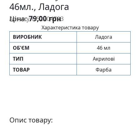
46мл., Ладога
п
и
Ціна:
79,00 грн
Артикул: 52204703
с
Характеристика товару
ВИРОБНИК
Ладога
Л
і
ОБ'ЄМ
46 мл
н
ТИП
Акрилові
о
г
ТОВАР
Фарба
р
а
в
ю
р
а
Опис товару:
.
С
к