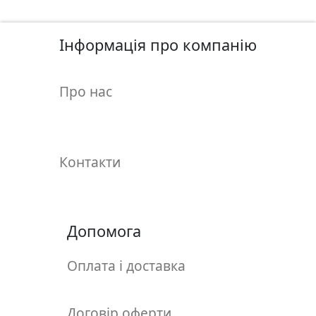
у
л
ь
Інформація про компанію
п
т
Про нас
у
р
а
Контакти
М
о
л
ь
Допомога
б
е
Оплата і доставка
р
т
и
Договір оферти