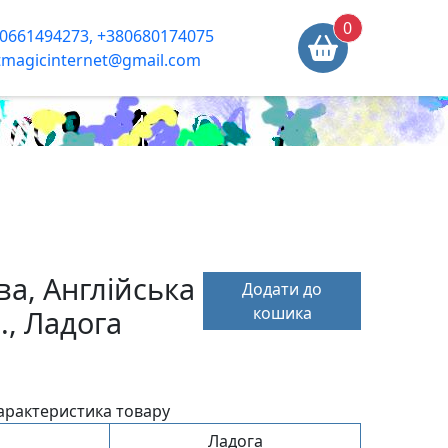
0
0661494273, +380680174075
tmagicinternet@gmail.com
а, Англійська
Додати до
кошика
., Ладога
арактеристика товару
Ладога