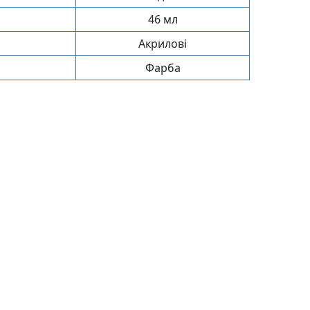
46 мл
Акрилові
Фарба