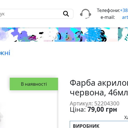
Телефони:
+38
e-mail:
ar
жнi
Фарба акрилов
В наявності
червона, 46мл
Артикул: 52204300
Ціна:
79,00 грн
Х
ВИРОБНИК