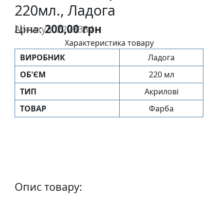
220мл., Ладога
п
и
Ціна:
200,00 грн
Артикул: 2223334
с
Характеристика товару
ВИРОБНИК
Ладога
Л
і
ОБ'ЄМ
220 мл
н
ТИП
Акрилові
о
г
ТОВАР
Фарба
р
а
в
ю
р
а
Опис товару:
.
С
к