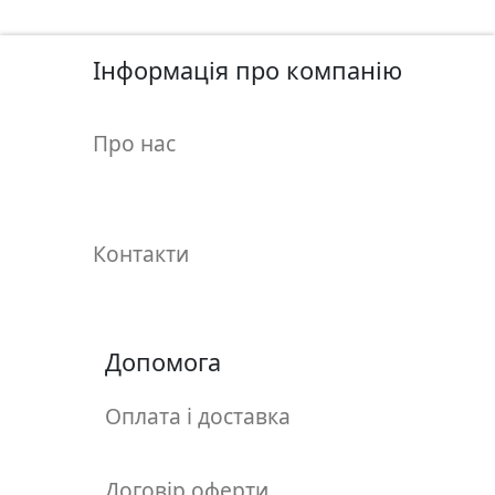
у
л
ь
Інформація про компанію
п
т
Про нас
у
р
а
Контакти
М
о
л
ь
Допомога
б
е
Оплата і доставка
р
т
и
Договір оферти