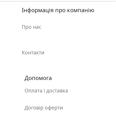
у
л
Інформація про компанію
ь
п
Про нас
т
у
р
а
Контакти
М
о
л
Допомога
ь
б
Оплата і доставка
е
р
т
Договір оферти
и