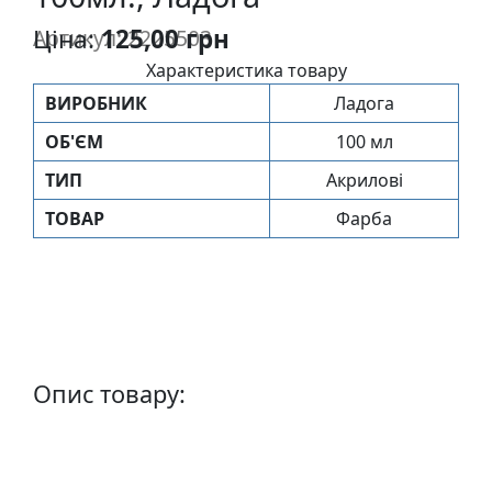
п
Ціна:
125,00 грн
Артикул: 2225503
и
с
Характеристика товару
ВИРОБНИК
Ладога
Л
ОБ'ЄМ
100 мл
і
ТИП
Акрилові
н
о
ТОВАР
Фарба
г
р
а
в
ю
р
Опис товару:
а
.
С
к