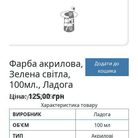
а
р
т
о
н
Г
р
Фарба акрилова,
Додати до
а
кошика
Зелена світла,
ф
i
100мл., Ладога
к
а
Ціна:
125,00 грн
Артикул: 52225717
Характеристика товару
Ж
ВИРОБНИК
Ладога
и
ОБ'ЄМ
100 мл
в
о
ТИП
Акрилові