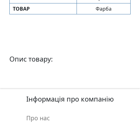
п
ТОВАР
Фарба
и
с
Л
і
н
Опис товару:
о
г
р
а
в
Інформація про компанію
ю
р
а
Про нас
.
С
к