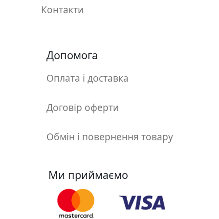
у
Контакти
л
ь
п
т
Допомога
у
р
Оплата і доставка
а
Договір оферти
М
о
Обмін і повернення товару
л
ь
б
Ми приймаємо
е
р
т
и