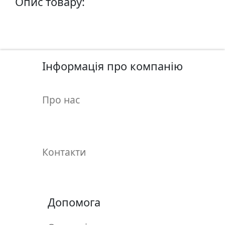
Опис товару:
у
л
ь
п
т
Інформація про компанію
у
р
а
Про нас
М
о
л
Контакти
ь
б
е
р
Допомога
т
и