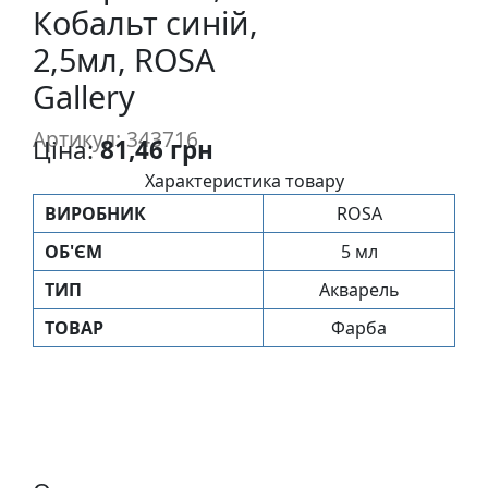
Кобальт синій,
п
и
2,5мл, ROSA
с
Gallery
Л
Артикул: 343716
Ціна:
81,46 грн
і
Характеристика товару
н
о
ВИРОБНИК
ROSA
г
ОБ'ЄМ
5 мл
р
а
ТИП
Акварель
в
ТОВАР
Фарба
ю
р
а
.
С
к