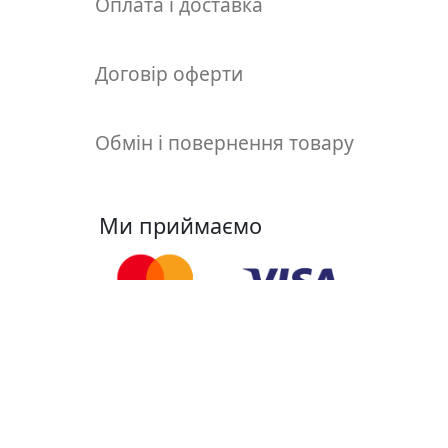
Оплата і доставка
т
а
е
Договір оферти
т
ю
д
Обмін і повернення товару
н
и
к
и
Ми приймаємо
П
о
з
о
Ми у соцмережах
л
о
т
а