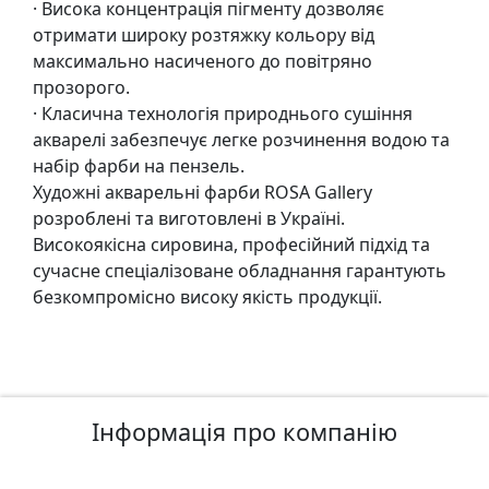
т
· Висока концентрація пігменту дозволяє
а
отримати широку розтяжку кольору від
е
максимально насиченого до повітряно
т
прозорого.
ю
· Класична технологія природнього сушіння
д
акварелі забезпечує легке розчинення водою та
н
набір фарби на пензель.
и
Художні акварельні фарби ROSA Gallery
к
розроблені та виготовлені в Україні.
и
Високоякісна сировина, професійний підхід та
сучасне спеціалізоване обладнання гарантують
безкомпромісно високу якість продукції.
П
о
з
о
л
Інформація про компанію
о
т
а