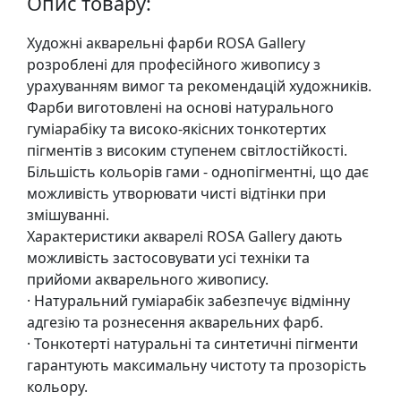
Опис товару:
у
л
Художні акварельні фарби ROSA Gallery
ь
розроблені для професійного живопису з
п
урахуванням вимог та рекомендацій художників.
т
Фарби виготовлені на основі натурального
у
гуміарабіку та високо-якісних тонкотертих
р
пігментів з високим ступенем світлостійкості.
а
Більшість кольорів гами - однопігментні, що дає
можливість утворювати чисті відтінки при
М
змішуванні.
о
Характеристики акварелі ROSA Gallery дають
л
можливість застосовувати усі техніки та
ь
прийоми акварельного живопису.
б
· Натуральний гуміарабік забезпечує відмінну
е
адгезію та рознесення акварельних фарб.
р
· Тонкотерті натуральні та синтетичні пігменти
т
гарантують максимальну чистоту та прозорість
и
кольору.