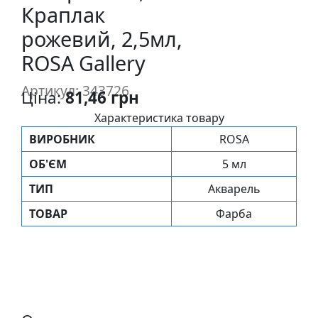
Краплак
п
и
рожевий, 2,5мл,
с
ROSA Gallery
Л
Артикул: 343726
Ціна:
81,46 грн
і
Характеристика товару
н
о
ВИРОБНИК
ROSA
г
ОБ'ЄМ
5 мл
р
а
ТИП
Акварель
в
ТОВАР
Фарба
ю
р
а
.
С
к