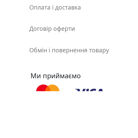
т
Оплата і доставка
а
е
т
Договір оферти
ю
д
н
Обмін і повернення товару
и
к
и
Ми приймаємо
П
о
з
о
л
Ми у соцмережах
о
т
а