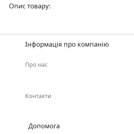
у
Опис товару:
л
ь
п
т
у
Інформація про компанію
р
а
Про нас
М
о
л
ь
Контакти
б
е
р
т
Допомога
и