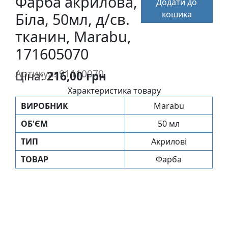
Фарба акрилова,
Додати до
п
кошика
Біла, 50мл, д/св.
и
с
тканин, Marabu,
171605070
Л
Артикул: 91110070
Ціна:
216,00 грн
і
н
Характеристика товару
о
ВИРОБНИК
Marabu
г
р
ОБ'ЄМ
50 мл
а
ТИП
Акрилові
в
ТОВАР
Фарба
ю
р
а
.
С
к