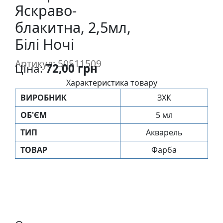
Яскраво-
п
и
блакитна, 2,5мл,
с
Білі Ночі
Л
Артикул: 50511509
Ціна:
72,00 грн
і
Характеристика товару
н
о
ВИРОБНИК
ЗХК
г
ОБ'ЄМ
5 мл
р
а
ТИП
Акварель
в
ТОВАР
Фарба
ю
р
а
.
С
к