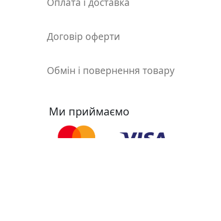
Оплата і доставка
т
а
е
Договір оферти
т
ю
д
Обмін і повернення товару
н
и
к
и
Ми приймаємо
П
о
з
о
Ми у соцмережах
л
о
т
а