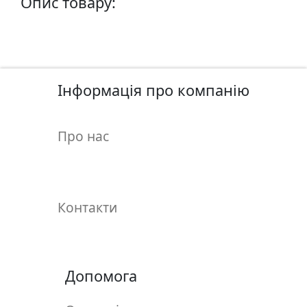
Опис товару:
у
л
ь
п
т
Інформація про компанію
у
р
а
Про нас
М
о
л
Контакти
ь
б
е
р
Допомога
т
и