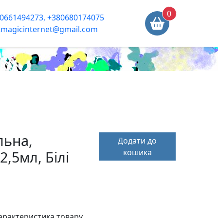
0
0661494273, +380680174075
tmagicinternet@gmail.com
льна,
Додати до
кошика
,5мл, Бiлi
арактеристика товару