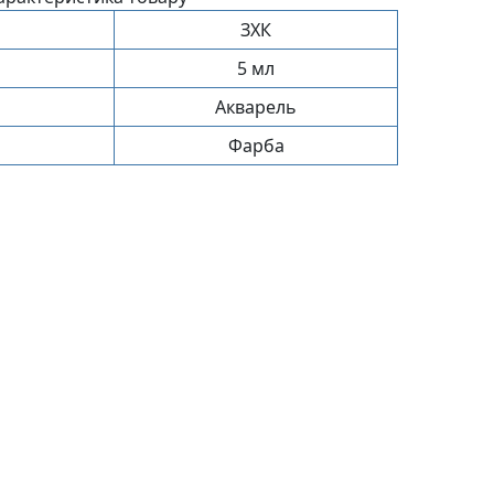
ЗХК
5 мл
Акварель
Фарба