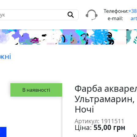
Телефони:
+38
e-mail:
ar
жнi
Фарба акваре
В наявності
Ультрамарин, 2
Ночi
Артикул: 1911511
Ціна:
55,00 грн
Х