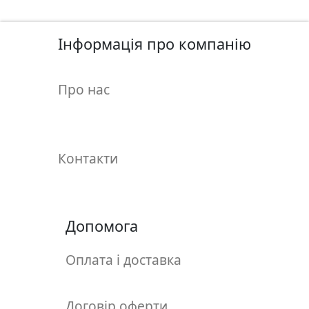
у
л
ь
Інформація про компанію
п
т
Про нас
у
р
а
Контакти
М
о
л
ь
Допомога
б
е
Оплата і доставка
р
т
и
Договір оферти