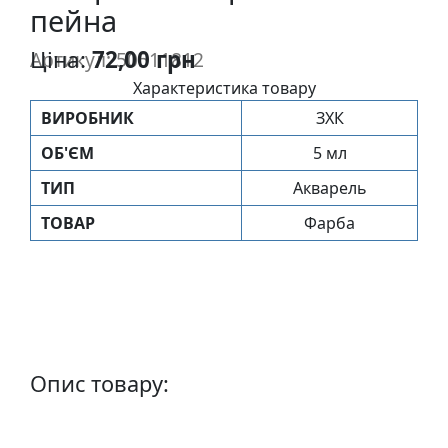
пейна
п
и
Ціна:
72,00 грн
Артикул: 50511812
с
Характеристика товару
ВИРОБНИК
ЗХК
Л
і
ОБ'ЄМ
5 мл
н
ТИП
Акварель
о
г
ТОВАР
Фарба
р
а
в
ю
р
а
Опис товару:
.
С
к