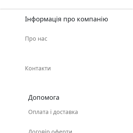
у
л
ь
Інформація про компанію
п
т
Про нас
у
р
а
Контакти
М
о
л
ь
Допомога
б
е
Оплата і доставка
р
т
и
Договір оферти