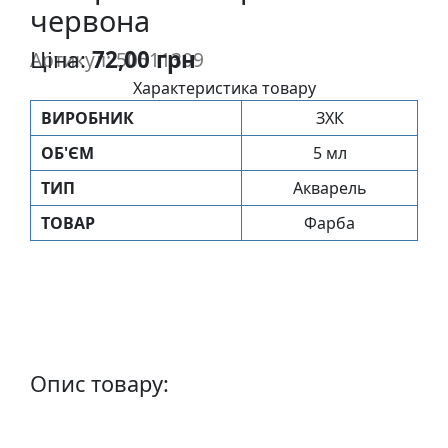
червона
п
и
Ціна:
72,00 грн
Артикул: 50511309
с
Характеристика товару
ВИРОБНИК
ЗХК
Л
і
ОБ'ЄМ
5 мл
н
ТИП
Акварель
о
г
ТОВАР
Фарба
р
а
в
ю
р
а
Опис товару:
.
С
к