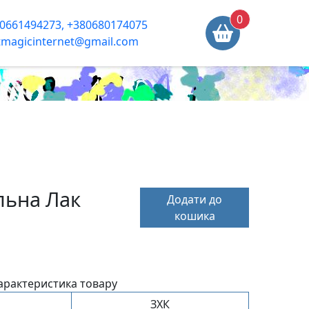
0
0661494273, +380680174075
tmagicinternet@gmail.com
льна Лак
Додати до
кошика
арактеристика товару
ЗХК