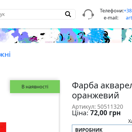
Телефони:
+38
e-mail:
ar
жнi
Фарба акваре
В наявності
оранжевий
Артикул: 50511320
Ціна:
72,00 грн
Х
ВИРОБНИК