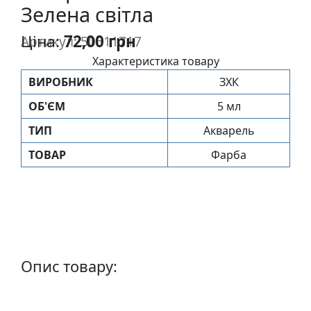
Зелена світла
п
и
Ціна:
72,00 грн
Артикул: 50511717
с
Характеристика товару
ВИРОБНИК
ЗХК
Л
і
ОБ'ЄМ
5 мл
н
ТИП
Акварель
о
г
ТОВАР
Фарба
р
а
в
ю
р
а
Опис товару:
.
С
к