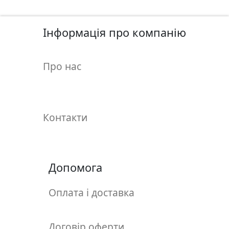
у
л
ь
Інформація про компанію
п
т
Про нас
у
р
а
Контакти
М
о
л
ь
Допомога
б
е
Оплата і доставка
р
т
и
Договір оферти