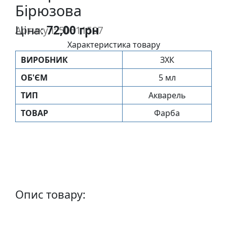
Бірюзова
п
и
Ціна:
72,00 грн
Артикул: 50511507
с
Характеристика товару
ВИРОБНИК
ЗХК
Л
і
ОБ'ЄМ
5 мл
н
ТИП
Акварель
о
г
ТОВАР
Фарба
р
а
в
ю
р
а
Опис товару:
.
С
к