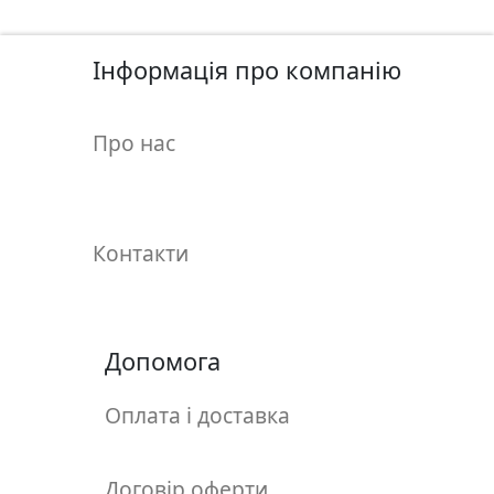
у
л
ь
Інформація про компанію
п
т
Про нас
у
р
а
Контакти
М
о
л
ь
Допомога
б
е
Оплата і доставка
р
т
и
Договір оферти